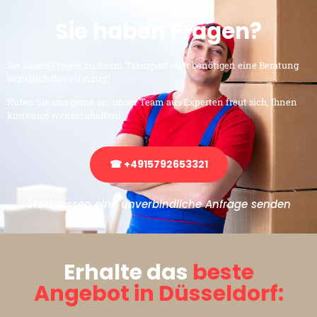
Sie haben Fragen?
Sie haben Fragen zu Ihrem Transport oder benötigen eine Beratung
bezüglich Ihres Umzug?
Rufen Sie uns gerne an, unser Team aus Experten freut sich, Ihnen
kostenlos weiterzuhelfen!
☎ +4915792653321
Stattdessen eine unverbindliche Anfrage senden
Erhalte das
beste
Angebot in Düsseldorf: