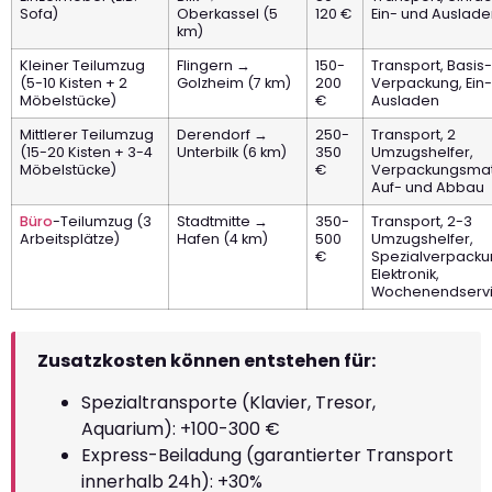
Sofa)
Oberkassel (5
120 €
Ein- und Auslad
km)
Kleiner Teilumzug
Flingern →
150-
Transport, Basis-
(5-10 Kisten + 2
Golzheim (7 km)
200
Verpackung, Ein
Möbelstücke)
€
Ausladen
Mittlerer Teilumzug
Derendorf →
250-
Transport, 2
(15-20 Kisten + 3-4
Unterbilk (6 km)
350
Umzugshelfer,
Möbelstücke)
€
Verpackungsmate
Auf- und Abbau
Büro
-Teilumzug (3
Stadtmitte →
350-
Transport, 2-3
Arbeitsplätze)
Hafen (4 km)
500
Umzugshelfer,
€
Spezialverpacku
Elektronik,
Wochenendserv
Zusatzkosten können entstehen für:
Spezialtransporte (Klavier, Tresor,
Aquarium): +100-300 €
Express-Beiladung (garantierter Transport
innerhalb 24h): +30%