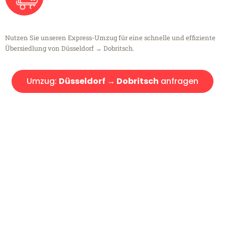
Nutzen Sie unseren Express-Umzug für eine schnelle und effiziente
Übersiedlung von Düsseldorf → Dobritsch.
Umzug:
Düsseldorf → Dobritsch
anfragen
Kostenlose Beratung!
Sie haben Fragen?
Sie haben Fragen zu Ihrem Transport oder benötigen eine Beratung
bezüglich Ihres Umzug?
Rufen Sie uns gerne an, unser Team aus Experten freut sich, Ihnen
kostenlos weiterzuhelfen!