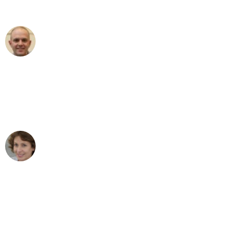
außergewöhnlichen Service!"
Frederik F.
Umzug in Düsseldorf
"Besser hätte ich mir den Umzug von
Düsseldorf nach Wien nicht vorstellen
können - DANKE!"
Maria W
Umzug von Düsseldorf nach Wien
"Mein Klavier kam in unter 24 Stunden
ohne einen Kratzer an - ein
erstklassiger Service!"