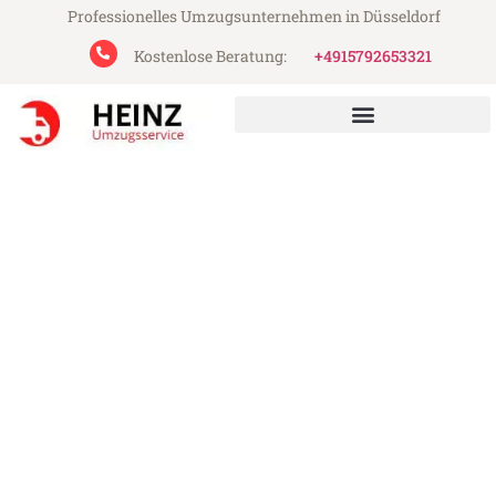
Professionelles Umzugsunternehmen in Düsseldorf
Kostenlose Beratung:
+4915792653321
Heinz Umzugsservice aus Düsseldorf
Umzug Düsseldorf Dobritsch
Günstiger Umzug Düsseldorf Dobritsch (ab
199€)
Express-Abwicklung in unter 24 Stunden!
Über 15 Jahre Erfahrung mit Umzügen!
Angebot erhalten in unter 30 Minuten!