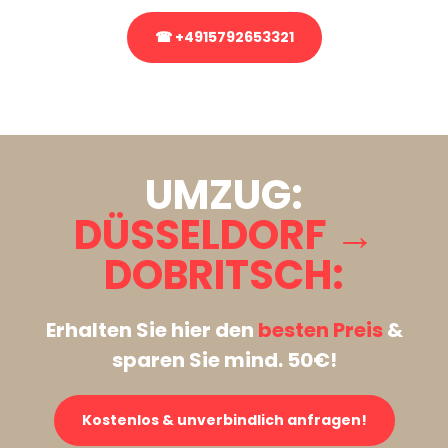
☎ +4915792653321
Stattdessen eine unverbindliche Anfrage senden
UMZUG:
DÜSSELDORF →
DOBRITSCH:
Erhalten Sie hier den
besten Preis
&
sparen Sie mind. 50€!
Kostenlos & unverbindlich anfragen!