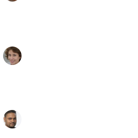
"Besser hätte ich mir den Umzug von
Düsseldorf nach Wien nicht vorstellen
können - DANKE!"
Maria W
Umzug von Düsseldorf nach Wien
"Mein Klavier kam in unter 24 Stunden
ohne einen Kratzer an - ein
erstklassiger Service!"
Ümit Y.
Klaviertransport in Düsseldorf