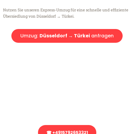
Nutzen Sie unseren Express-Umzug für eine schnelle und effiziente
Übersiedlung von Düsseldorf → Türkei.
Umzug:
Düsseldorf → Türkei
anfragen
Kostenlose Beratung!
Sie haben Fragen?
Sie haben Fragen zu Ihrem Transport oder benötigen eine Beratung
bezüglich Ihres Umzug?
Rufen Sie uns gerne an, unser Team aus Experten freut sich, Ihnen
kostenlos weiterzuhelfen!
☎ +4915792653321