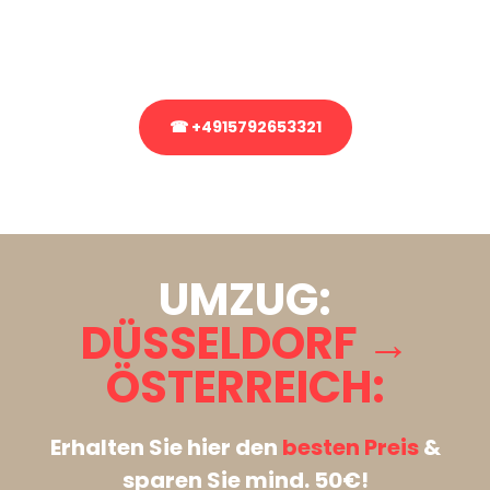
Rufen Sie uns gerne an, unser Team aus Experten freut sich, Ihnen
kostenlos weiterzuhelfen!
☎ +4915792653321
Stattdessen eine unverbindliche Anfrage senden
UMZUG:
DÜSSELDORF →
ÖSTERREICH:
Erhalten Sie hier den
besten Preis
&
sparen Sie mind. 50€!