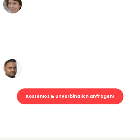
Maria W
Umzug von Düsseldorf nach Wien
"Mein Klavier kam in unter 24 Stunden
ohne einen Kratzer an - ein
erstklassiger Service!"
Ümit Y.
Klaviertransport in Düsseldorf
Kostenlos & unverbindlich anfragen!
Jetzt anfragen und der nächste glückliche Kunde werden. Alle
Umzugsanfragen sind zu
100% kostenlos & unverbindlich!