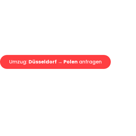
Express-Abwicklung in unter 2
Über 15 Jahre Erfahrung mit 
Angebot erhalten in unter 30 
Umzug:
Düsseldorf → Polen
anfragen
Alle Umzugsanfragen sind zu 100% kostenlos & unverbind