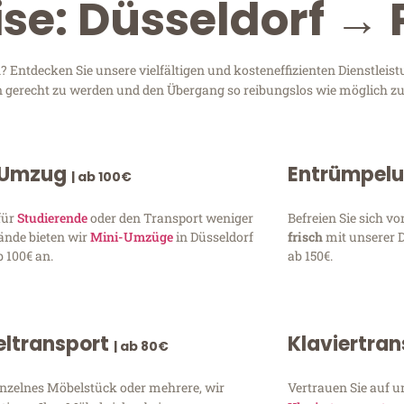
ise: Düsseldorf → 
 Entdecken Sie unsere vielfältigen und kosteneffizienten Dienstlei
sen gerecht zu werden und den Übergang so reibungslos wie möglich zu
 Umzug
Entrümpel
| ab 100€
für
Studierende
oder den Transport weniger
Befreien Sie sich 
ände bieten wir
Mini-Umzüge
in Düsseldorf
frisch
mit unserer 
 100€ an.
ab 150€.
ltransport
Klaviertra
| ab 80€
inzelnes Möbelstück oder mehrere, wir
Vertrauen Sie auf u