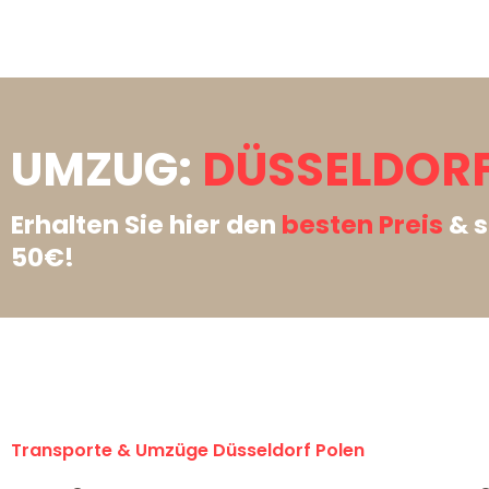
UMZUG:
DÜSSELDORF
Erhalten Sie hier den
besten Preis
& s
50€!
Transporte & Umzüge Düsseldorf Polen