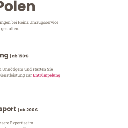
Polen
stungen bei Heinz Umzugsservice
 gestalten.
ung
| ab 150€
von Unnötigem und
starten Sie
Dienstleistung zur
Entrümpelung
nsport
| ab 200€
nsere Expertise im