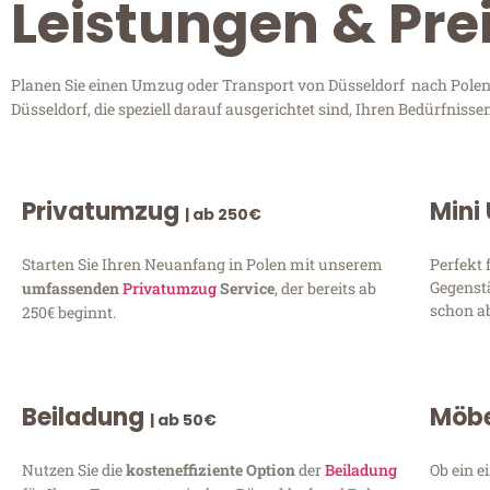
Leistungen & Pre
Planen Sie einen Umzug oder Transport von Düsseldorf nach Polen?
Düsseldorf, die speziell darauf ausgerichtet sind, Ihren Bedürfnis
Privatumzug
Mini
| ab 250€
Starten Sie Ihren Neuanfang in Polen mit unserem
Perfekt 
Gegenst
umfassenden
Privatumzug
Service
, der bereits ab
schon ab
250€ beginnt.
Beiladung
Möbe
| ab 50€
Nutzen Sie die
kosteneffiziente Option
der
Beiladung
Ob ein e