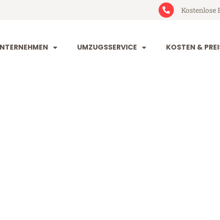
Kostenlose 
NTERNEHMEN
UMZUGSSERVICE
KOSTEN & PREI
orf Polen
olen (ab 199€)