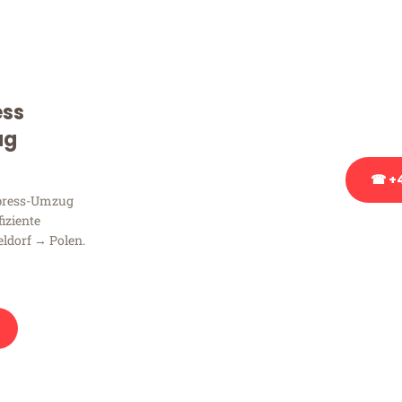
Sie haben Fragen zu Ihrem
Beratung bezüglich Ihres
Rufen Sie uns gerne an, un
ess
Ihnen kostenlos weiterzuh
ug
☎ +4
xpress-Umzug
fiziente
Stattdessen eine u
ldorf → Polen.