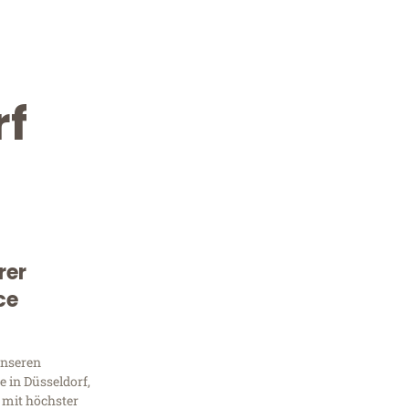
rf
rer
Kostenlose Beratung!
ce
Sie 
unseren
Frag
 in Düsseldorf,
 mit höchster