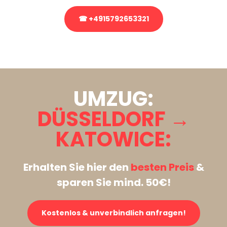
☎ +4915792653321
Stattdessen eine unverbindliche Anfrage senden
UMZUG:
DÜSSELDORF →
KATOWICE:
Erhalten Sie hier den
besten Preis
&
sparen Sie mind. 50€!
Kostenlos & unverbindlich anfragen!