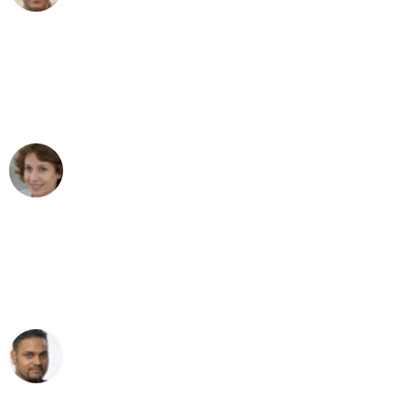
"Besser hätte ich mir den Umzug von
Düsseldorf nach Wien nicht vorstellen
können - DANKE!"
Maria W
Umzug von Düsseldorf nach Wien
"Mein Klavier kam in unter 24 Stunden
ohne einen Kratzer an - ein
erstklassiger Service!"
Ümit Y.
Klaviertransport in Düsseldorf