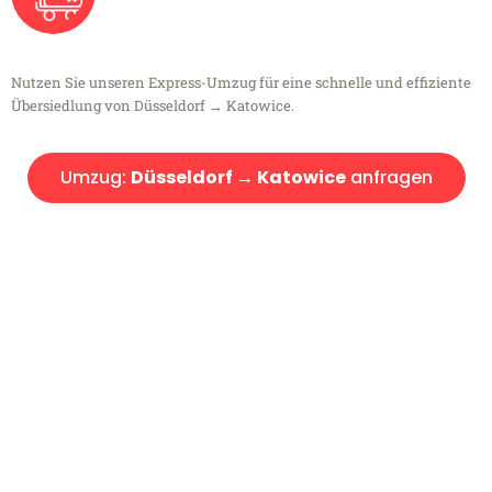
Nutzen Sie unseren Express-Umzug für eine schnelle und effiziente
Übersiedlung von Düsseldorf → Katowice.
Umzug:
Düsseldorf → Katowice
anfragen
Kostenlose Beratung!
Sie haben Fragen?
Sie haben Fragen zu Ihrem Transport oder benötigen eine Beratung
bezüglich Ihres Umzug?
Rufen Sie uns gerne an, unser Team aus Experten freut sich, Ihnen
kostenlos weiterzuhelfen!