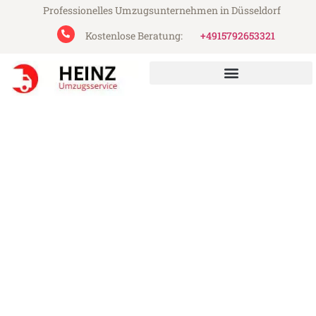
Professionelles Umzugsunternehmen in Düsseldorf
Kostenlose Beratung:
+4915792653321
Heinz Umzugsservice aus Düsseldorf
Umzug Düsseldorf Katowice
Günstiger Umzug Düsseldorf Katowice (ab
199€)
Express-Abwicklung in unter 24 Stunden!
Über 15 Jahre Erfahrung mit Umzügen!
Angebot erhalten in unter 30 Minuten!