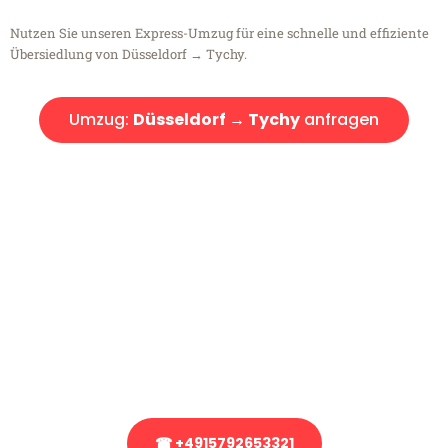
Nutzen Sie unseren Express-Umzug für eine schnelle und effiziente
Übersiedlung von Düsseldorf → Tychy.
Umzug:
Düsseldorf → Tychy
anfragen
Kostenlose Beratung!
Sie haben Fragen?
Sie haben Fragen zu Ihrem Transport oder benötigen eine Beratung
bezüglich Ihres Umzug?
Rufen Sie uns gerne an, unser Team aus Experten freut sich, Ihnen
kostenlos weiterzuhelfen!
☎ +4915792653321