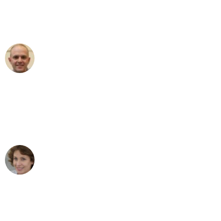
Umzugsservice für ihren
außergewöhnlichen Service!"
Frederik F.
Umzug in Düsseldorf
"Besser hätte ich mir den Umzug von
Düsseldorf nach Wien nicht vorstellen
können - DANKE!"
Maria W
Umzug von Düsseldorf nach Wien
"Mein Klavier kam in unter 24 Stunden
ohne einen Kratzer an - ein