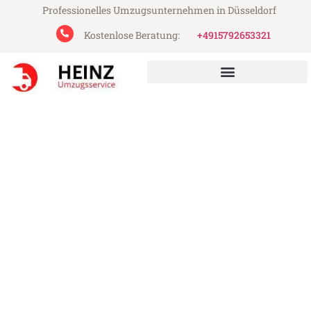
Professionelles Umzugsunternehmen in Düsseldorf
Kostenlose Beratung:
+4915792653321
Heinz Umzugsservice aus Düsseldorf
Umzug Düsseldorf Tychy
Günstiger Umzug Düsseldorf Tychy (ab
199€)
Express-Abwicklung in unter 24 Stunden!
Über 15 Jahre Erfahrung mit Umzügen!
Angebot erhalten in unter 30 Minuten!