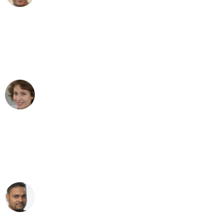
"Besser hätte ich mir den Umzug von
Düsseldorf nach Wien nicht vorstellen
können - DANKE!"
Maria W
Umzug von Düsseldorf nach Wien
"Mein Klavier kam in unter 24 Stunden
ohne einen Kratzer an - ein
erstklassiger Service!"
Ümit Y.
Klaviertransport in Düsseldorf