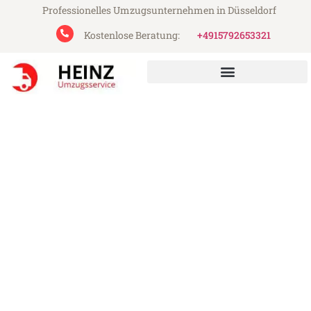
Professionelles Umzugsunternehmen in Düsseldorf
Kostenlose Beratung:
+4915792653321
Heinz Umzugsservice aus Düsseldorf
Umzug Düsseldorf Opole
Günstiger Umzug Düsseldorf Opole (ab
199€)
Express-Abwicklung in unter 24 Stunden!
Über 15 Jahre Erfahrung mit Umzügen!
Angebot erhalten in unter 30 Minuten!