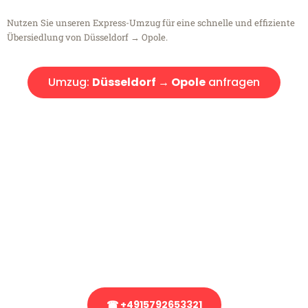
Nutzen Sie unseren Express-Umzug für eine schnelle und effiziente
Übersiedlung von Düsseldorf → Opole.
Umzug:
Düsseldorf → Opole
anfragen
Kostenlose Beratung!
Sie haben Fragen?
Sie haben Fragen zu Ihrem Transport oder benötigen eine Beratung
bezüglich Ihres Umzug?
Rufen Sie uns gerne an, unser Team aus Experten freut sich, Ihnen
kostenlos weiterzuhelfen!
☎ +4915792653321