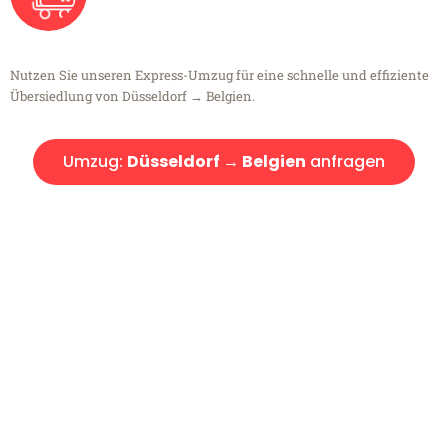
Nutzen Sie unseren Express-Umzug für eine schnelle und effiziente
Übersiedlung von Düsseldorf → Belgien.
Umzug:
Düsseldorf → Belgien
anfragen
Kostenlose Beratung!
Sie haben Fragen?
Sie haben Fragen zu Ihrem Transport oder benötigen eine Beratung
bezüglich Ihres Umzug?
Rufen Sie uns gerne an, unser Team aus Experten freut sich, Ihnen
kostenlos weiterzuhelfen!