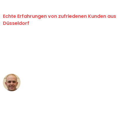
Echte Erfahrungen von zufriedenen Kunden aus
Düsseldorf
"Erste Klasse! Ein großes Dankeschön
an das gesamte Team von Heinz
Umzugsservice für ihren
außergewöhnlichen Service!"
Frederik F.
Umzug in Düsseldorf
"Besser hätte ich mir den Umzug von
Düsseldorf nach Wien nicht vorstellen
können - DANKE!"