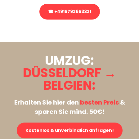
☎ +4915792653321
Stattdessen eine unverbindliche Anfrage senden
UMZUG:
DÜSSELDORF →
BELGIEN:
Erhalten Sie hier den
besten Preis
&
sparen Sie mind. 50€!
Kostenlos & unverbindlich anfragen!