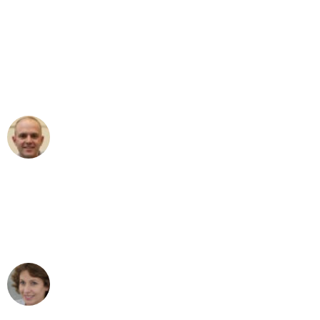
"Erste Klasse! Ein großes Dankeschön
an das gesamte Team von Heinz
Umzugsservice für ihren
außergewöhnlichen Service!"
Frederik F.
Umzug in Düsseldorf
"Besser hätte ich mir den Umzug von
Düsseldorf nach Wien nicht vorstellen
können - DANKE!"
Maria W
Umzug von Düsseldorf nach Wien