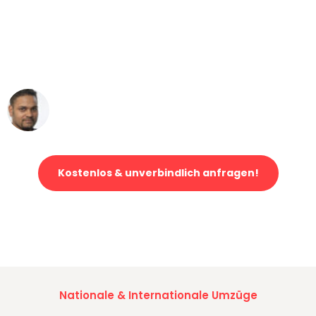
"Mein Klavier kam in unter 24 Stunden
ohne einen Kratzer an - ein
erstklassiger Service!"
Ümit Y.
Klaviertransport in Düsseldorf
Kostenlos & unverbindlich anfragen!
Jetzt anfragen und der nächste glückliche Kunde werden. Alle
Umzugsanfragen sind zu
100% kostenlos & unverbindlich!
Nationale & Internationale Umzüge