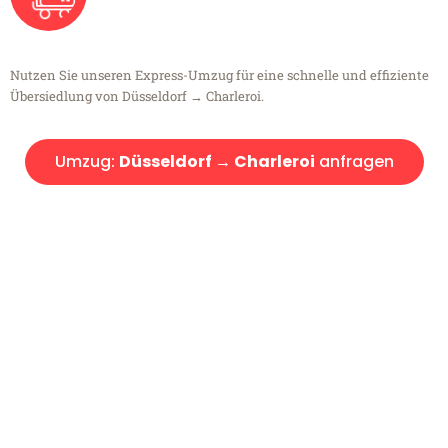
Nutzen Sie unseren Express-Umzug für eine schnelle und effiziente
Übersiedlung von Düsseldorf → Charleroi.
Umzug:
Düsseldorf → Charleroi
anfragen
Kostenlose Beratung!
Sie haben Fragen?
Sie haben Fragen zu Ihrem Transport oder benötigen eine Beratung
bezüglich Ihres Umzug?
Rufen Sie uns gerne an, unser Team aus Experten freut sich, Ihnen
kostenlos weiterzuhelfen!