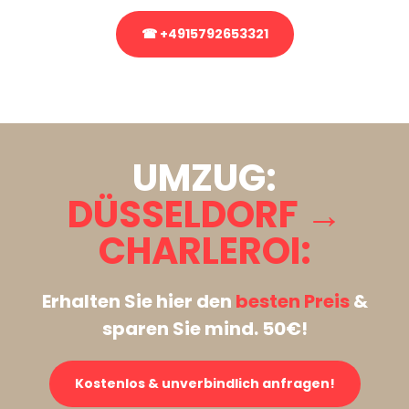
☎ +4915792653321
Stattdessen eine unverbindliche Anfrage senden
UMZUG:
DÜSSELDORF →
CHARLEROI:
Erhalten Sie hier den
besten Preis
&
sparen Sie mind. 50€!
Kostenlos & unverbindlich anfragen!