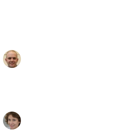
"Erste Klasse! Ein großes Dankeschön
an das gesamte Team von Heinz
Umzugsservice für ihren
außergewöhnlichen Service!"
Frederik F.
Umzug in Düsseldorf
"Besser hätte ich mir den Umzug von
Düsseldorf nach Wien nicht vorstellen
können - DANKE!"
Maria W
Umzug von Düsseldorf nach Wien