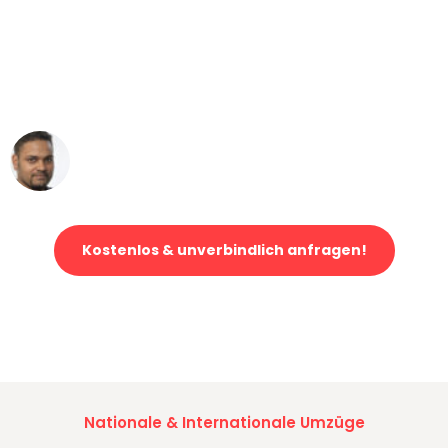
"Mein Klavier kam in unter 24 Stunden
ohne einen Kratzer an - ein
erstklassiger Service!"
Ümit Y.
Klaviertransport in Düsseldorf
Kostenlos & unverbindlich anfragen!
Jetzt anfragen und der nächste glückliche Kunde werden. Alle
Umzugsanfragen sind zu
100% kostenlos & unverbindlich!
Nationale & Internationale Umzüge