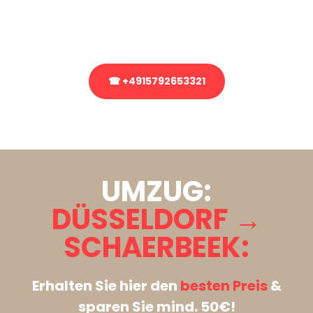
Rufen Sie uns gerne an, unser Team aus Experten freut sich, Ihnen
kostenlos weiterzuhelfen!
☎ +4915792653321
Stattdessen eine unverbindliche Anfrage senden
UMZUG:
DÜSSELDORF →
SCHAERBEEK:
Erhalten Sie hier den
besten Preis
&
sparen Sie mind. 50€!