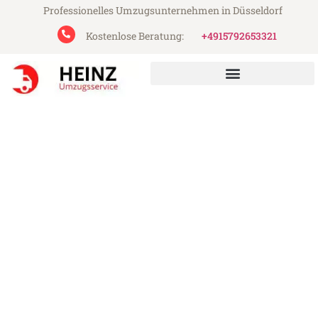
Professionelles Umzugsunternehmen in Düsseldorf
Kostenlose Beratung:
+4915792653321
Heinz Umzugsservice aus Düsseldorf
Umzug Düsseldorf
Schaerbeek
Günstiger Umzug Düsseldorf Schaerbeek
(ab 199€)
Express-Abwicklung in unter 24 Stunden!
Über 15 Jahre Erfahrung mit Umzügen!