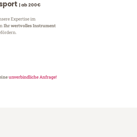
nsport
| ab 200€
nsere Expertise im
um
Ihr wertvolles Instrument
fördern.
 eine
unverbindliche Anfrage!