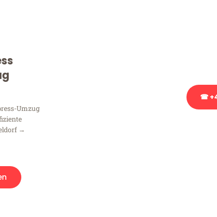
Sie haben Fragen zu Ihrem
Beratung bezüglich Ihres
Rufen Sie uns gerne an, un
ess
Ihnen kostenlos weiterzuh
ug
☎ +4
xpress-Umzug
fiziente
Stattdessen eine u
eldorf →
en