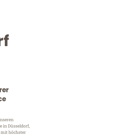
rf
rer
Kostenlose Beratung!
ce
Sie 
unseren
Frag
 in Düsseldorf,
 mit höchster