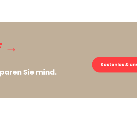
F →
Kostenlos & un
paren Sie mind.