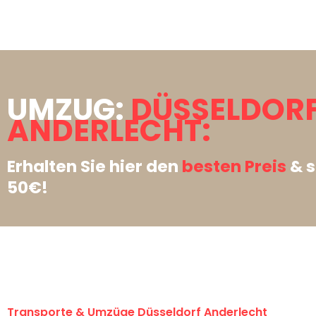
UMZUG:
DÜSSELDOR
ANDERLECHT:
Erhalten Sie hier den
besten Preis
& s
50€!
Transporte & Umzüge Düsseldorf Anderlecht