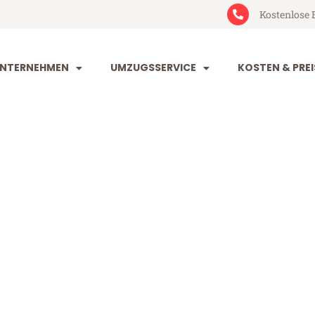
Kostenlose 
NTERNEHMEN
UMZUGSSERVICE
KOSTEN & PREI
orf Anderlech
nderlecht (ab 199€)