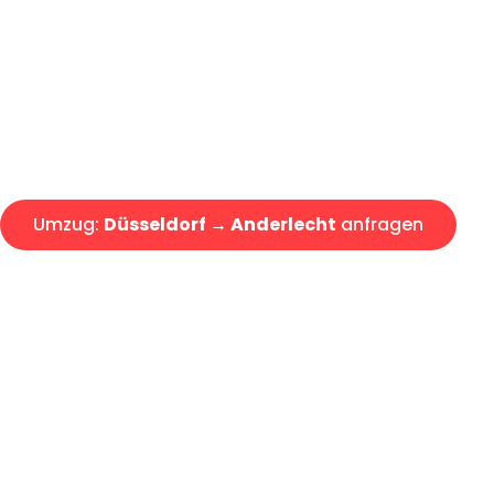
Express-Abwicklung in unter 2
Über 15 Jahre Erfahrung mit 
Angebot erhalten in unter 30 
Umzug:
Düsseldorf → Anderlecht
anfragen
Alle Umzugsanfragen sind zu 100% kostenlos & unverbind