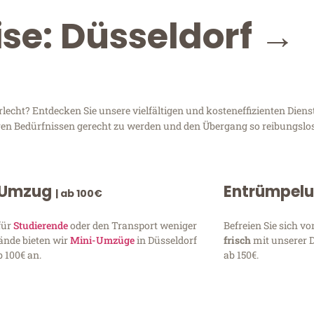
ise: Düsseldorf →
cht? Entdecken Sie unsere vielfältigen und kosteneffizienten Diens
Ihren Bedürfnissen gerecht zu werden und den Übergang so reibungslos
 Umzug
Entrümpel
| ab 100€
für
Studierende
oder den Transport weniger
Befreien Sie sich 
ände bieten wir
Mini-Umzüge
in Düsseldorf
frisch
mit unserer 
 100€ an.
ab 150€.