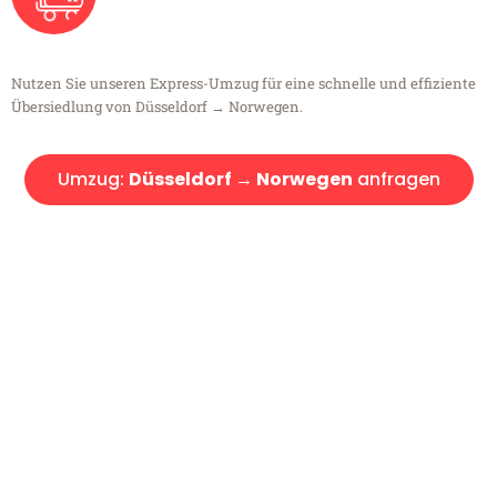
Nutzen Sie unseren Express-Umzug für eine schnelle und effiziente
Übersiedlung von Düsseldorf → Norwegen.
Umzug:
Düsseldorf → Norwegen
anfragen
Kostenlose Beratung!
Sie haben Fragen?
Sie haben Fragen zu Ihrem Transport oder benötigen eine Beratung
bezüglich Ihres Umzug?
Rufen Sie uns gerne an, unser Team aus Experten freut sich, Ihnen
kostenlos weiterzuhelfen!