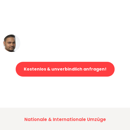
"Mein Klavier kam in unter 24 Stunden
ohne einen Kratzer an - ein
erstklassiger Service!"
Ümit Y.
Klaviertransport in Düsseldorf
Kostenlos & unverbindlich anfragen!
Jetzt anfragen und der nächste glückliche Kunde werden. Alle
Umzugsanfragen sind zu
100% kostenlos & unverbindlich!
Nationale & Internationale Umzüge