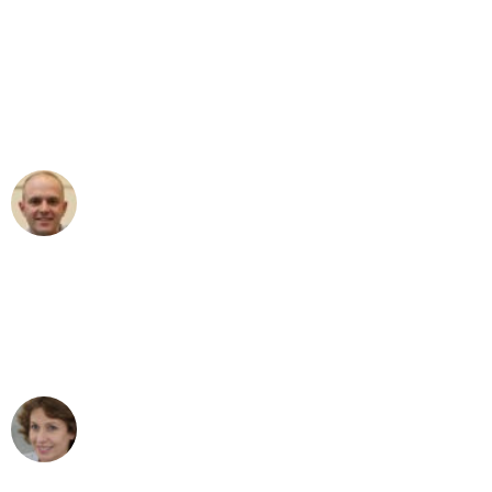
"Erste Klasse! Ein großes Dankeschön
an das gesamte Team von Heinz
Umzugsservice für ihren
außergewöhnlichen Service!"
Frederik F.
Umzug in Düsseldorf
"Besser hätte ich mir den Umzug von
Düsseldorf nach Wien nicht vorstellen
können - DANKE!"
Maria W
Umzug von Düsseldorf nach Wien