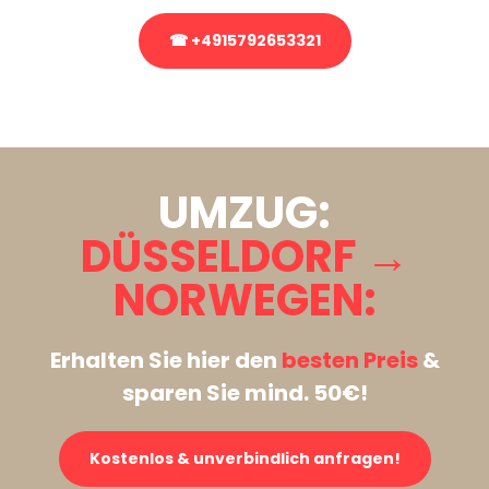
☎ +4915792653321
Stattdessen eine unverbindliche Anfrage senden
UMZUG:
DÜSSELDORF →
NORWEGEN:
Erhalten Sie hier den
besten Preis
&
sparen Sie mind. 50€!
Kostenlos & unverbindlich anfragen!