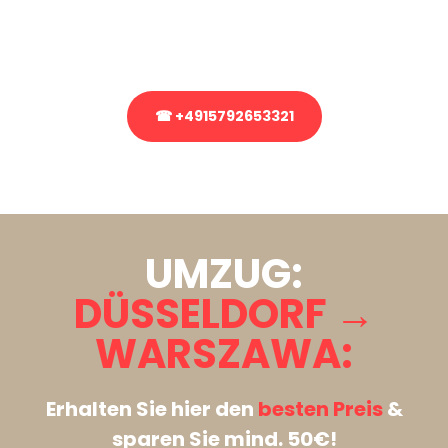
Rufen Sie uns gerne an, unser Team aus Experten freut sich, Ihnen
kostenlos weiterzuhelfen!
☎ +4915792653321
Stattdessen eine unverbindliche Anfrage senden
UMZUG:
DÜSSELDORF →
WARSZAWA:
Erhalten Sie hier den
besten Preis
&
sparen Sie mind. 50€!