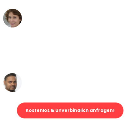
Maria W
Umzug von Düsseldorf nach Wien
"Mein Klavier kam in unter 24 Stunden
ohne einen Kratzer an - ein
erstklassiger Service!"
Ümit Y.
Klaviertransport in Düsseldorf
Kostenlos & unverbindlich anfragen!
Jetzt anfragen und der nächste glückliche Kunde werden. Alle
Umzugsanfragen sind zu
100% kostenlos & unverbindlich!