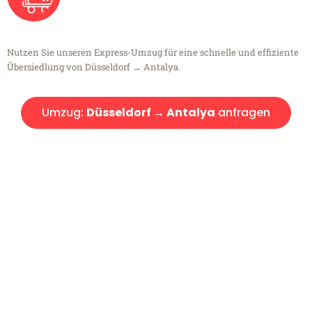
Nutzen Sie unseren Express-Umzug für eine schnelle und effiziente
Übersiedlung von Düsseldorf → Antalya.
Umzug:
Düsseldorf → Antalya
anfragen
Kostenlose Beratung!
Sie haben Fragen?
Sie haben Fragen zu Ihrem Transport oder benötigen eine Beratung
bezüglich Ihres Umzug?
Rufen Sie uns gerne an, unser Team aus Experten freut sich, Ihnen
kostenlos weiterzuhelfen!