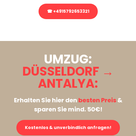
☎ +4915792653321
Stattdessen eine unverbindliche Anfrage senden
UMZUG:
DÜSSELDORF →
ANTALYA:
Erhalten Sie hier den
besten Preis
&
sparen Sie mind. 50€!
Kostenlos & unverbindlich anfragen!