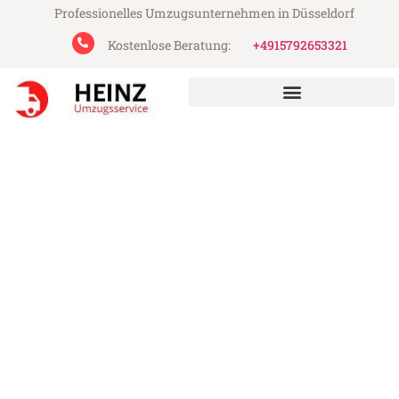
Professionelles Umzugsunternehmen in Düsseldorf
Kostenlose Beratung:
+4915792653321
Heinz Umzugsservice aus Düsseldorf
Umzug Düsseldorf Antalya
Günstiger Umzug Düsseldorf Antalya (ab
199€)
Express-Abwicklung in unter 24 Stunden!
Über 15 Jahre Erfahrung mit Umzügen!
Angebot erhalten in unter 30 Minuten!