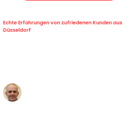
Echte Erfahrungen von zufriedenen Kunden aus
Düsseldorf
"Erste Klasse! Ein großes Dankeschön
an das gesamte Team von Heinz
Umzugsservice für ihren
außergewöhnlichen Service!"
Frederik F.
Umzug in Düsseldorf
"Besser hätte ich mir den Umzug von
Düsseldorf nach Wien nicht vorstellen
können - DANKE!"