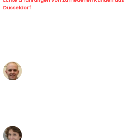
Echte Erfahrungen von zufriedenen Kunden aus
Düsseldorf
"Erste Klasse! Ein großes Dankeschön
an das gesamte Team von Heinz
Umzugsservice für ihren
außergewöhnlichen Service!"
Frederik F.
Umzug in Düsseldorf
"Besser hätte ich mir den Umzug von
Düsseldorf nach Wien nicht vorstellen
können - DANKE!"
Maria W
Umzug von Düsseldorf nach Wien