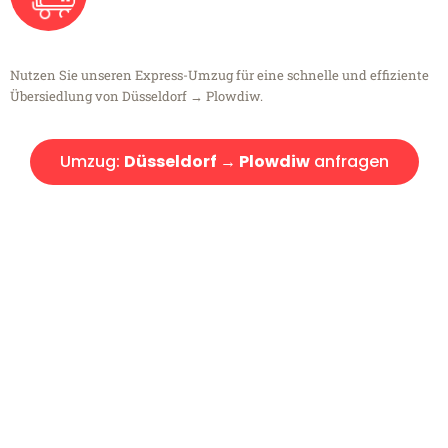
Nutzen Sie unseren Express-Umzug für eine schnelle und effiziente
Übersiedlung von Düsseldorf → Plowdiw.
Umzug:
Düsseldorf → Plowdiw
anfragen
Kostenlose Beratung!
Sie haben Fragen?
Sie haben Fragen zu Ihrem Transport oder benötigen eine Beratung
bezüglich Ihres Umzug?
Rufen Sie uns gerne an, unser Team aus Experten freut sich, Ihnen
kostenlos weiterzuhelfen!