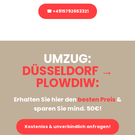
☎ +4915792653321
Stattdessen eine unverbindliche Anfrage senden
UMZUG:
DÜSSELDORF →
PLOWDIW:
Erhalten Sie hier den
besten Preis
&
sparen Sie mind. 50€!
Kostenlos & unverbindlich anfragen!