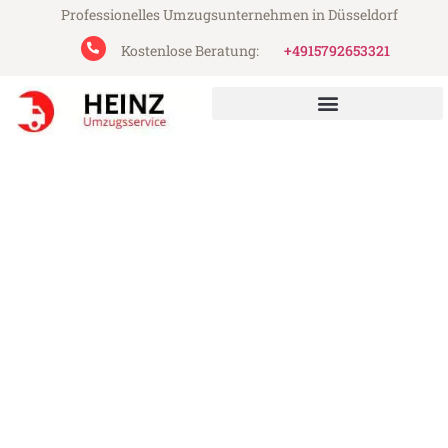
Professionelles Umzugsunternehmen in Düsseldorf
Kostenlose Beratung:
+4915792653321
Heinz Umzugsservice aus Düsseldorf
Umzug Düsseldorf Plowdiw
Günstiger Umzug Düsseldorf Plowdiw (ab
199€)
Express-Abwicklung in unter 24 Stunden!
Über 15 Jahre Erfahrung mit Umzügen!
Angebot erhalten in unter 30 Minuten!