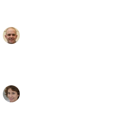
Umzugsservice für ihren
außergewöhnlichen Service!"
Frederik F.
Umzug in Düsseldorf
"Besser hätte ich mir den Umzug von
Düsseldorf nach Wien nicht vorstellen
können - DANKE!"
Maria W
Umzug von Düsseldorf nach Wien
"Mein Klavier kam in unter 24 Stunden
ohne einen Kratzer an - ein