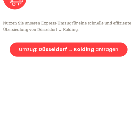
Nutzen Sie unseren Express-Umzug für eine schnelle und effiziente
Übersiedlung von Düsseldorf → Kolding.
Umzug:
Düsseldorf → Kolding
anfragen
Kostenlose Beratung!
Sie haben Fragen?
Sie haben Fragen zu Ihrem Transport oder benötigen eine Beratung
bezüglich Ihres Umzug?
Rufen Sie uns gerne an, unser Team aus Experten freut sich, Ihnen
kostenlos weiterzuhelfen!