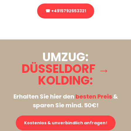
☎ +4915792653321
Stattdessen eine unverbindliche Anfrage senden
UMZUG:
DÜSSELDORF →
KOLDING:
Erhalten Sie hier den
besten Preis
&
sparen Sie mind. 50€!
Kostenlos & unverbindlich anfragen!