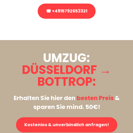
☎ +4915792653321
Stattdessen eine unverbindliche Anfrage senden
UMZUG:
DÜSSELDORF →
BOTTROP:
Erhalten Sie hier den
besten Preis
&
sparen Sie mind. 50€!
Kostenlos & unverbindlich anfragen!