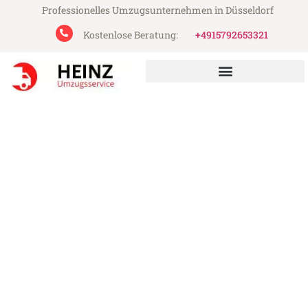
Professionelles Umzugsunternehmen in Düsseldorf
Kostenlose Beratung:
+4915792653321
Heinz Umzugsservice aus Düsseldorf
Umzug Düsseldorf Bottrop
Günstiger Umzug Düsseldorf Bottrop (ab
199€)
Express-Abwicklung in unter 24 Stunden!
Über 15 Jahre Erfahrung mit Umzügen!
Angebot erhalten in unter 30 Minuten!