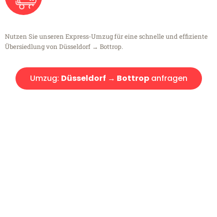
Nutzen Sie unseren Express-Umzug für eine schnelle und effiziente
Übersiedlung von Düsseldorf → Bottrop.
Umzug:
Düsseldorf → Bottrop
anfragen
Kostenlose Beratung!
Sie haben Fragen?
Sie haben Fragen zu Ihrem Transport oder benötigen eine Beratung
bezüglich Ihres Umzug?
Rufen Sie uns gerne an, unser Team aus Experten freut sich, Ihnen
kostenlos weiterzuhelfen!