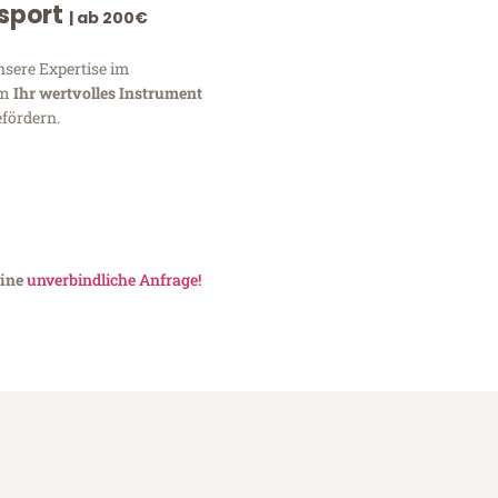
nsport
| ab 200€
nsere Expertise im
um
Ihr wertvolles Instrument
fördern.
eine
unverbindliche Anfrage!