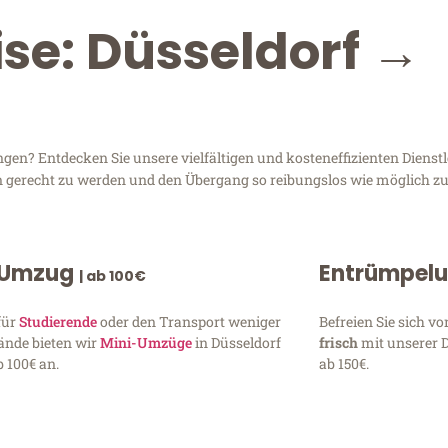
ise: Düsseldorf →
gen? Entdecken Sie unsere vielfältigen und kosteneffizienten Diens
sen gerecht zu werden und den Übergang so reibungslos wie möglich zu
 Umzug
Entrümpel
| ab 100€
für
Studierende
oder den Transport weniger
Befreien Sie sich 
ände bieten wir
Mini-Umzüge
in Düsseldorf
frisch
mit unserer 
 100€ an.
ab 150€.