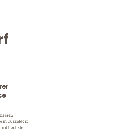
rf
rer
Kostenlose Beratung!
ce
Sie 
unseren
Frag
 in Düsseldorf,
 mit höchster