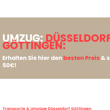
UMZUG:
DÜSSELDOR
GÖTTINGEN:
Erhalten Sie hier den
besten Preis
& s
50€!
Transporte & Umzüge Düsseldorf Göttingen