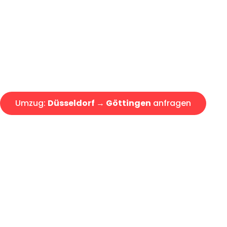
Express-Abwicklung in unter 2
Über 15 Jahre Erfahrung mit 
Angebot erhalten in unter 30 
Umzug:
Düsseldorf → Göttingen
anfragen
Alle Umzugsanfragen sind zu 100% kostenlos & unverbind