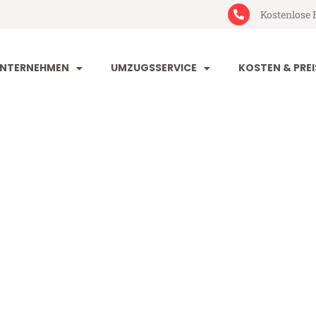
Kostenlose 
NTERNEHMEN
UMZUGSSERVICE
KOSTEN & PREI
orf Göttingen
öttingen (ab 199€)