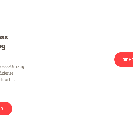
Sie haben Fragen zu Ihrem
Beratung bezüglich Ihres
Rufen Sie uns gerne an, un
ess
Ihnen kostenlos weiterzuh
ug
☎ +4
xpress-Umzug
fiziente
Stattdessen eine u
eldorf →
en