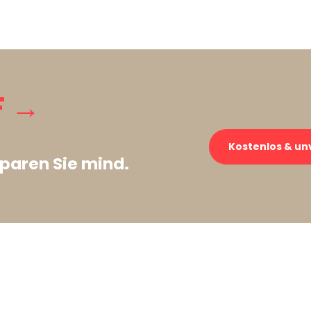
F →
Kostenlos & un
paren Sie mind.