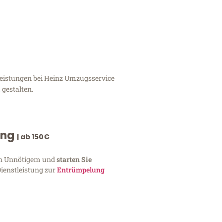
tleistungen bei Heinz Umzugsservice
 gestalten.
ung
| ab 150€
von Unnötigem und
starten Sie
Dienstleistung zur
Entrümpelung