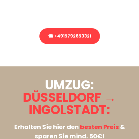
Rufen Sie uns gerne an, unser Team aus Experten freut sich, Ihnen
kostenlos weiterzuhelfen!
☎ +4915792653321
Stattdessen eine unverbindliche Anfrage senden
UMZUG:
DÜSSELDORF →
INGOLSTADT:
Erhalten Sie hier den
besten Preis
&
sparen Sie mind. 50€!