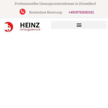
Professionelles Umzugsunternehmen in Düsseldorf
Kostenlose Beratung:
+4915792653321
Heinz Umzugsservice aus Düsseldorf
Umzug Düsseldorf
Ingolstadt
Günstiger Umzug Düsseldorf Ingolstadt
(ab 199€)
Express-Abwicklung in unter 24 Stunden!
Über 15 Jahre Erfahrung mit Umzügen!