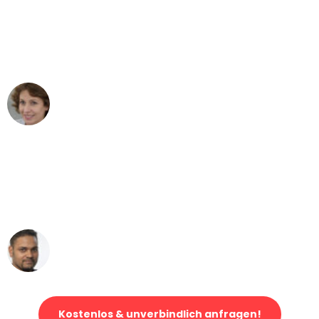
"Besser hätte ich mir den Umzug von
Düsseldorf nach Wien nicht vorstellen
können - DANKE!"
Maria W
Umzug von Düsseldorf nach Wien
"Mein Klavier kam in unter 24 Stunden
ohne einen Kratzer an - ein
erstklassiger Service!"
Ümit Y.
Klaviertransport in Düsseldorf
Kostenlos & unverbindlich anfragen!