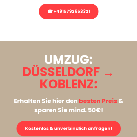
☎ +4915792653321
Stattdessen eine unverbindliche Anfrage senden
UMZUG:
DÜSSELDORF →
KOBLENZ:
Erhalten Sie hier den
besten Preis
&
sparen Sie mind. 50€!
Kostenlos & unverbindlich anfragen!