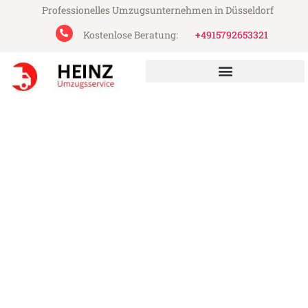
Professionelles Umzugsunternehmen in Düsseldorf
Kostenlose Beratung:
+4915792653321
Heinz Umzugsservice aus Düsseldorf
Umzug Düsseldorf Koblenz
Günstiger Umzug Düsseldorf Koblenz (ab
199€)
Express-Abwicklung in unter 24 Stunden!
Über 15 Jahre Erfahrung mit Umzügen!
Angebot erhalten in unter 30 Minuten!