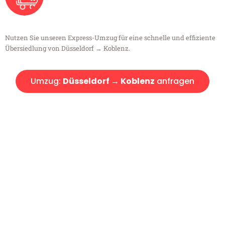
Nutzen Sie unseren Express-Umzug für eine schnelle und effiziente
Übersiedlung von Düsseldorf → Koblenz.
Umzug:
Düsseldorf → Koblenz
anfragen
Kostenlose Beratung!
Sie haben Fragen?
Sie haben Fragen zu Ihrem Transport oder benötigen eine Beratung
bezüglich Ihres Umzug?
Rufen Sie uns gerne an, unser Team aus Experten freut sich, Ihnen
kostenlos weiterzuhelfen!