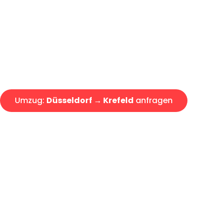
Express-Abwicklung in unter 2
Über 15 Jahre Erfahrung mit 
Angebot erhalten in unter 30 
Umzug:
Düsseldorf → Krefeld
anfragen
Alle Umzugsanfragen sind zu 100% kostenlos & unverbind