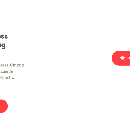
Sie haben Fragen zu Ihrem
Beratung bezüglich Ihres
Rufen Sie uns gerne an, un
ess
Ihnen kostenlos weiterzuh
ug
☎ +4
xpress-Umzug
fiziente
Stattdessen eine u
eldorf →