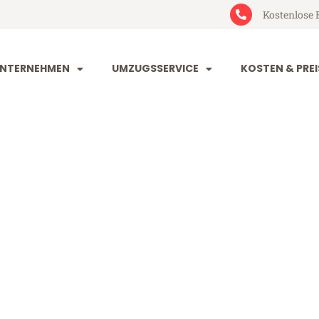
Kostenlose 
NTERNEHMEN
UMZUGSSERVICE
KOSTEN & PREI
orf Krefeld
efeld (ab 199€)