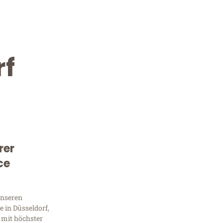
rf
rer
Kostenlose Beratung!
ce
Sie 
unseren
Frag
 in Düsseldorf,
 mit höchster