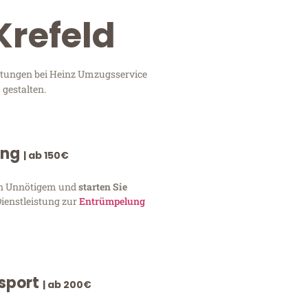
Krefeld
istungen bei Heinz Umzugsservice
 gestalten.
ung
| ab 150€
von Unnötigem und
starten Sie
Dienstleistung zur
Entrümpelung
nsport
| ab 200€