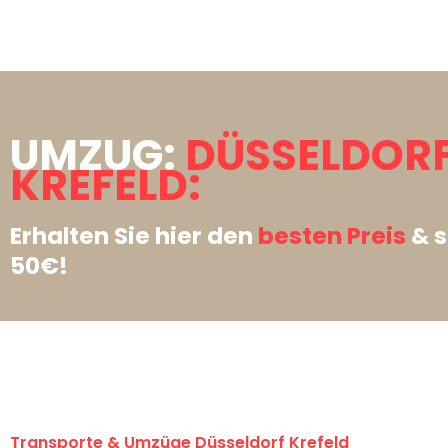
UMZUG:
DÜSSELDOR
KREFELD:
Erhalten Sie hier den
besten Preis
& s
50€!
Transporte & Umzüge Düsseldorf Krefeld