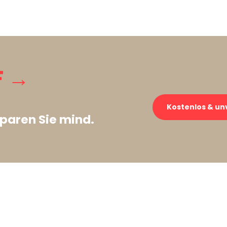
F →
Kostenlos & un
paren Sie mind.