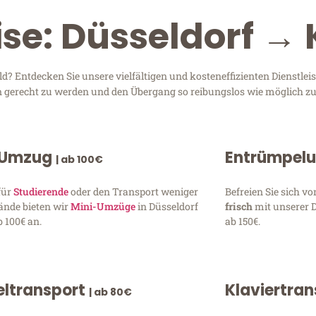
se: Düsseldorf → 
d? Entdecken Sie unsere vielfältigen und kosteneffizienten Dienstle
sen gerecht zu werden und den Übergang so reibungslos wie möglich zu
 Umzug
Entrümpel
| ab 100€
für
Studierende
oder den Transport weniger
Befreien Sie sich 
ände bieten wir
Mini-Umzüge
in Düsseldorf
frisch
mit unserer 
 100€ an.
ab 150€.
ltransport
Klaviertra
| ab 80€