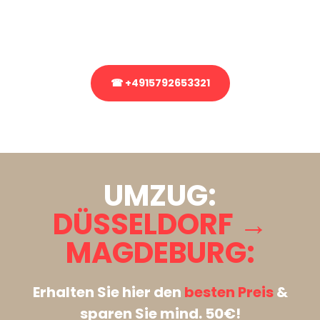
Rufen Sie uns gerne an, unser Team aus Experten freut sich, Ihnen
kostenlos weiterzuhelfen!
☎ +4915792653321
Stattdessen eine unverbindliche Anfrage senden
UMZUG:
DÜSSELDORF →
MAGDEBURG:
Erhalten Sie hier den
besten Preis
&
sparen Sie mind. 50€!