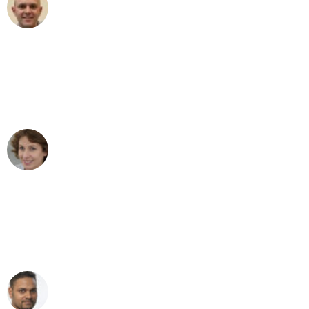
Frederik F.
Umzug in Düsseldorf
"Besser hätte ich mir den Umzug von
Düsseldorf nach Wien nicht vorstellen
können - DANKE!"
Maria W
Umzug von Düsseldorf nach Wien
"Mein Klavier kam in unter 24 Stunden
ohne einen Kratzer an - ein
erstklassiger Service!"
Ümit Y.
Klaviertransport in Düsseldorf