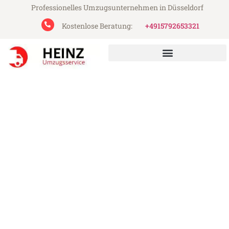
Professionelles Umzugsunternehmen in Düsseldorf
Kostenlose Beratung:
+4915792653321
Heinz Umzugsservice aus Düsseldorf
Umzug Düsseldorf München
Günstiger Umzug Düsseldorf München (ab
199€)
Express-Abwicklung in unter 24 Stunden!
Über 15 Jahre Erfahrung mit Umzügen!
Angebot erhalten in unter 30 Minuten!