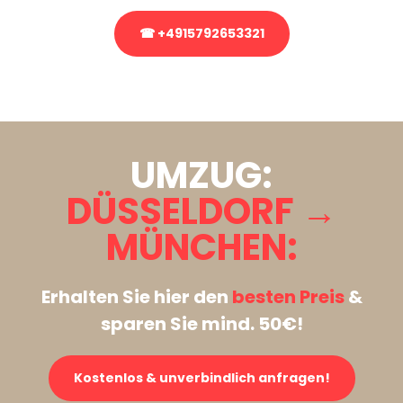
☎ +4915792653321
Stattdessen eine unverbindliche Anfrage senden
UMZUG:
DÜSSELDORF →
MÜNCHEN:
Erhalten Sie hier den
besten Preis
&
sparen Sie mind. 50€!
Kostenlos & unverbindlich anfragen!