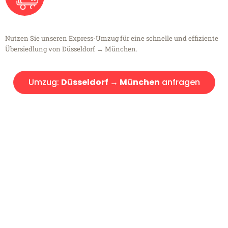
Nutzen Sie unseren Express-Umzug für eine schnelle und effiziente
Übersiedlung von Düsseldorf → München.
Umzug:
Düsseldorf → München
anfragen
Kostenlose Beratung!
Sie haben Fragen?
Sie haben Fragen zu Ihrem Transport oder benötigen eine Beratung
bezüglich Ihres Umzug?
Rufen Sie uns gerne an, unser Team aus Experten freut sich, Ihnen
kostenlos weiterzuhelfen!