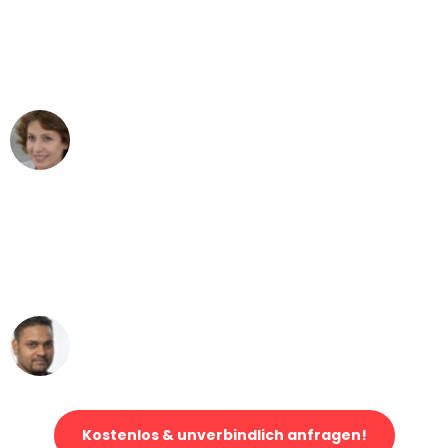
"Besser hätte ich mir den Umzug von
Düsseldorf nach Wien nicht vorstellen
können - DANKE!"
Maria W
Umzug von Düsseldorf nach Wien
"Mein Klavier kam in unter 24 Stunden
ohne einen Kratzer an - ein
erstklassiger Service!"
Ümit Y.
Klaviertransport in Düsseldorf
Kostenlos & unverbindlich anfragen!