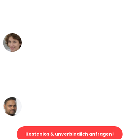
"Besser hätte ich mir den Umzug von
Düsseldorf nach Wien nicht vorstellen
können - DANKE!"
Maria W
Umzug von Düsseldorf nach Wien
"Mein Klavier kam in unter 24 Stunden
ohne einen Kratzer an - ein
erstklassiger Service!"
Ümit Y.
Klaviertransport in Düsseldorf
Kostenlos & unverbindlich anfragen!