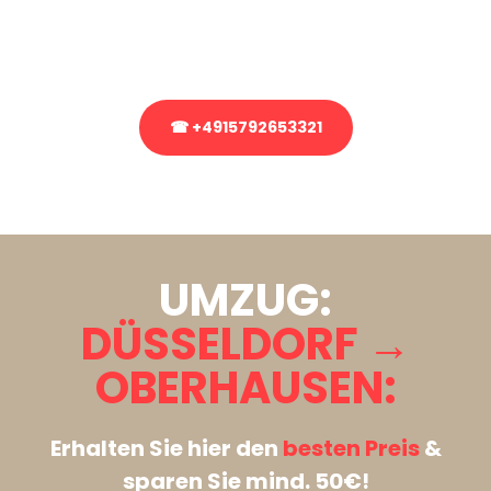
Rufen Sie uns gerne an, unser Team aus Experten freut sich, Ihnen
kostenlos weiterzuhelfen!
☎ +4915792653321
Stattdessen eine unverbindliche Anfrage senden
UMZUG:
DÜSSELDORF →
OBERHAUSEN:
Erhalten Sie hier den
besten Preis
&
sparen Sie mind. 50€!