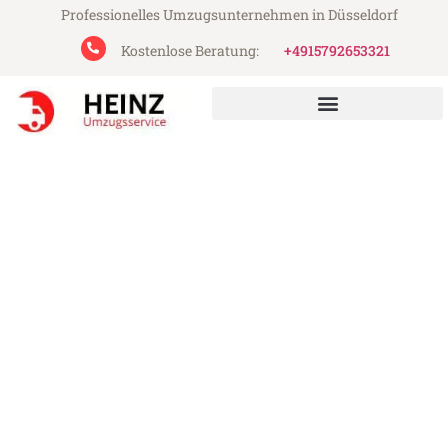
Professionelles Umzugsunternehmen in Düsseldorf
Kostenlose Beratung:
+4915792653321
Heinz Umzugsservice aus Düsseldorf
Umzug Düsseldorf
Oberhausen
Günstiger Umzug Düsseldorf Oberhausen
(ab 199€)
Express-Abwicklung in unter 24 Stunden!
Über 15 Jahre Erfahrung mit Umzügen!