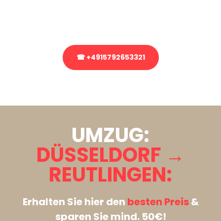
Rufen Sie uns gerne an, unser Team aus Experten freut sich, Ihnen
kostenlos weiterzuhelfen!
☎ +4915792653321
Stattdessen eine unverbindliche Anfrage senden
UMZUG:
DÜSSELDORF →
REUTLINGEN:
Erhalten Sie hier den
besten Preis
&
sparen Sie mind. 50€!