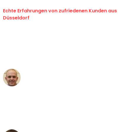
Echte Erfahrungen von zufriedenen Kunden aus
Düsseldorf
"Erste Klasse! Ein großes Dankeschön
an das gesamte Team von Heinz
Umzugsservice für ihren
außergewöhnlichen Service!"
Frederik F.
Umzug in Düsseldorf
"Besser hätte ich mir den Umzug von
Düsseldorf nach Wien nicht vorstellen
können - DANKE!"