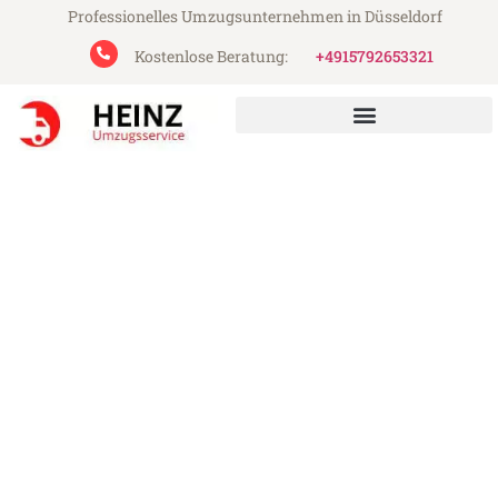
Professionelles Umzugsunternehmen in Düsseldorf
Kostenlose Beratung:
+4915792653321
Heinz Umzugsservice aus Düsseldorf
Umzug Düsseldorf
Reutlingen
Günstiger Umzug Düsseldorf Reutlingen
(ab 199€)
Express-Abwicklung in unter 24 Stunden!
Über 15 Jahre Erfahrung mit Umzügen!