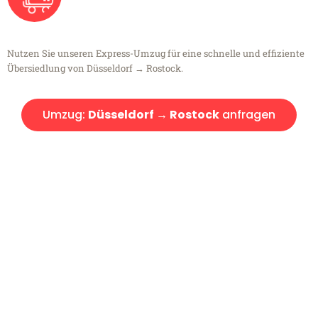
Nutzen Sie unseren Express-Umzug für eine schnelle und effiziente
Übersiedlung von Düsseldorf → Rostock.
Umzug:
Düsseldorf → Rostock
anfragen
Kostenlose Beratung!
Sie haben Fragen?
Sie haben Fragen zu Ihrem Transport oder benötigen eine Beratung
bezüglich Ihres Umzug?
Rufen Sie uns gerne an, unser Team aus Experten freut sich, Ihnen
kostenlos weiterzuhelfen!