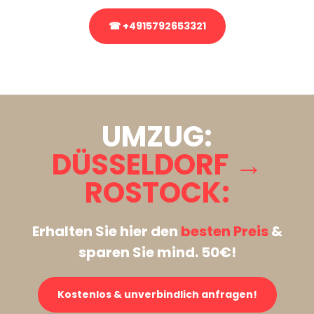
☎ +4915792653321
Stattdessen eine unverbindliche Anfrage senden
UMZUG:
DÜSSELDORF →
ROSTOCK:
Erhalten Sie hier den
besten Preis
&
sparen Sie mind. 50€!
Kostenlos & unverbindlich anfragen!