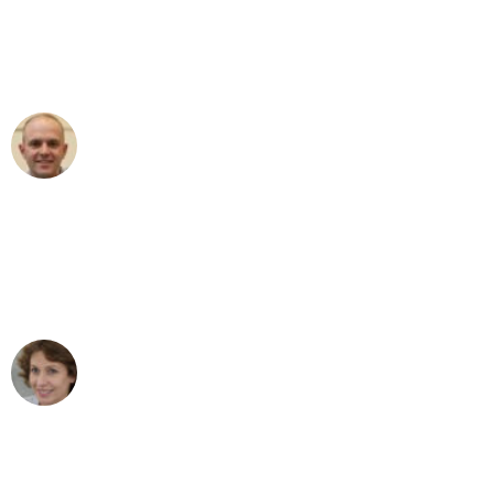
an das gesamte Team von Heinz
Umzugsservice für ihren
außergewöhnlichen Service!"
Frederik F.
Umzug in Düsseldorf
"Besser hätte ich mir den Umzug von
Düsseldorf nach Wien nicht vorstellen
können - DANKE!"
Maria W
Umzug von Düsseldorf nach Wien
"Mein Klavier kam in unter 24 Stunden