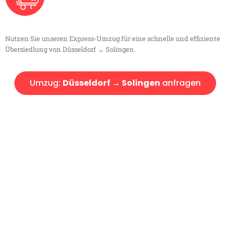
Nutzen Sie unseren Express-Umzug für eine schnelle und effiziente
Übersiedlung von Düsseldorf → Solingen.
Umzug:
Düsseldorf → Solingen
anfragen
Kostenlose Beratung!
Sie haben Fragen?
Sie haben Fragen zu Ihrem Transport oder benötigen eine Beratung
bezüglich Ihres Umzug?
Rufen Sie uns gerne an, unser Team aus Experten freut sich, Ihnen
kostenlos weiterzuhelfen!