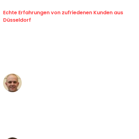
Echte Erfahrungen von zufriedenen Kunden aus
Düsseldorf
"Erste Klasse! Ein großes Dankeschön
an das gesamte Team von Heinz
Umzugsservice für ihren
außergewöhnlichen Service!"
Frederik F.
Umzug in Düsseldorf
"Besser hätte ich mir den Umzug von
Düsseldorf nach Wien nicht vorstellen
können - DANKE!"