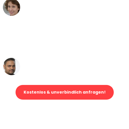
Maria W
Umzug von Düsseldorf nach Wien
"Mein Klavier kam in unter 24 Stunden
ohne einen Kratzer an - ein
erstklassiger Service!"
Ümit Y.
Klaviertransport in Düsseldorf
Kostenlos & unverbindlich anfragen!
Jetzt anfragen und der nächste glückliche Kunde werden. Alle
Umzugsanfragen sind zu
100% kostenlos & unverbindlich!