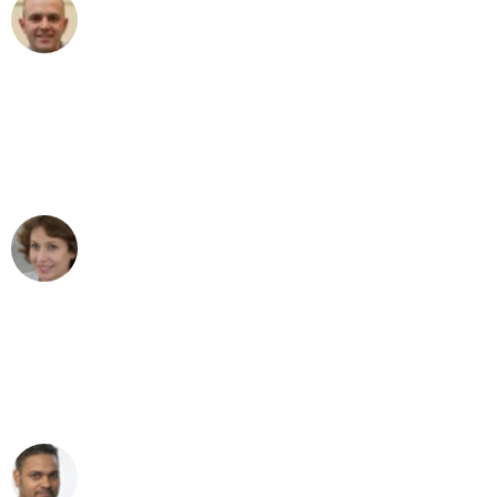
Frederik F.
Umzug in Düsseldorf
"Besser hätte ich mir den Umzug von
Düsseldorf nach Wien nicht vorstellen
können - DANKE!"
Maria W
Umzug von Düsseldorf nach Wien
"Mein Klavier kam in unter 24 Stunden
ohne einen Kratzer an - ein
erstklassiger Service!"
Ümit Y.
Klaviertransport in Düsseldorf