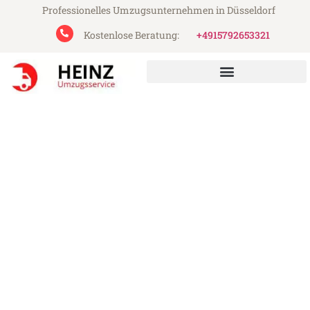
Professionelles Umzugsunternehmen in Düsseldorf
Kostenlose Beratung:
+4915792653321
Heinz Umzugsservice aus Düsseldorf
Umzug Düsseldorf Trier
Günstiger Umzug Düsseldorf Trier (ab
199€)
Express-Abwicklung in unter 24 Stunden!
Über 15 Jahre Erfahrung mit Umzügen!
Angebot erhalten in unter 30 Minuten!