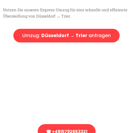
Nutzen Sie unseren Express-Umzug für eine schnelle und effiziente
Übersiedlung von Düsseldorf → Trier.
Umzug:
Düsseldorf → Trier
anfragen
Kostenlose Beratung!
Sie haben Fragen?
Sie haben Fragen zu Ihrem Transport oder benötigen eine Beratung
bezüglich Ihres Umzug?
Rufen Sie uns gerne an, unser Team aus Experten freut sich, Ihnen
kostenlos weiterzuhelfen!
☎ +4915792653321