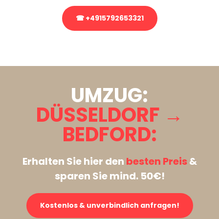
☎ +4915792653321
Stattdessen eine unverbindliche Anfrage senden
UMZUG:
DÜSSELDORF →
BEDFORD:
Erhalten Sie hier den
besten Preis
&
sparen Sie mind. 50€!
Kostenlos & unverbindlich anfragen!