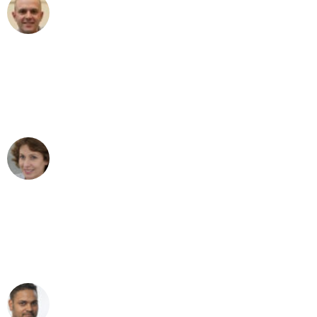
Frederik F.
Umzug in Düsseldorf
"Besser hätte ich mir den Umzug von
Düsseldorf nach Wien nicht vorstellen
können - DANKE!"
Maria W
Umzug von Düsseldorf nach Wien
"Mein Klavier kam in unter 24 Stunden
ohne einen Kratzer an - ein
erstklassiger Service!"
Ümit Y.
Klaviertransport in Düsseldorf