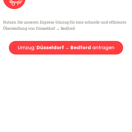
Nutzen Sie unseren Express-Umzug für eine schnelle und effiziente
Übersiedlung von Düsseldorf → Bedford.
Umzug:
Düsseldorf → Bedford
anfragen
Kostenlose Beratung!
Sie haben Fragen?
Sie haben Fragen zu Ihrem Transport oder benötigen eine Beratung
bezüglich Ihres Umzug?
Rufen Sie uns gerne an, unser Team aus Experten freut sich, Ihnen
kostenlos weiterzuhelfen!