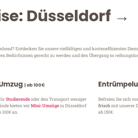
ise: Düsseldorf →
head? Entdecken Sie unsere vielfältigen und kosteneffizienten Diens
Ihren Bedürfnissen gerecht zu werden und den Übergang so reibungslos
 Umzug
Entrümpel
| ab 100€
für
Studierende
oder den Transport weniger
Befreien Sie sich 
ände bieten wir
Mini-Umzüge
in Düsseldorf
frisch
mit unserer 
 100€ an.
ab 150€.