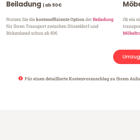
Beiladung
Möbe
| ab 50€
Nutzen Sie die
kosteneffiziente Option
der
Beiladung
Ob ein e
für Ihren Transport zwischen Düsseldorf und
transpor
Birkenhead schon ab 50€.
Möbeltr
Umzug
Für einen detaillierte Kostenvoranschlag zu Ihrem Anli