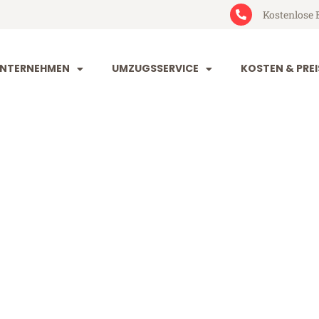
Kostenlose 
NTERNEHMEN
UMZUGSSERVICE
KOSTEN & PREI
dorf Birkenhe
irkenhead (ab 199€)