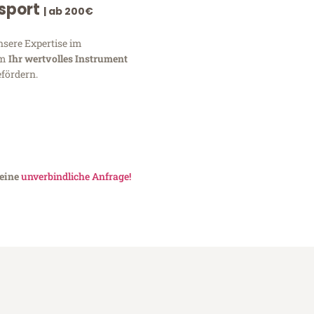
nsport
| ab 200€
nsere Expertise im
um
Ihr wertvolles Instrument
fördern.
 eine
unverbindliche Anfrage!