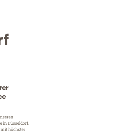
rf
rer
Kostenlose Beratung!
ce
Sie 
unseren
Frag
 in Düsseldorf,
 mit höchster