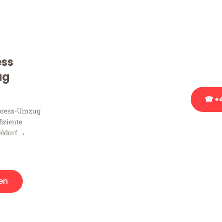
Sie haben Fragen zu Ihrem
Beratung bezüglich Ihres
Rufen Sie uns gerne an, un
ess
Ihnen kostenlos weiterzuh
ug
☎ +4
xpress-Umzug
fiziente
Stattdessen eine u
eldorf →
en