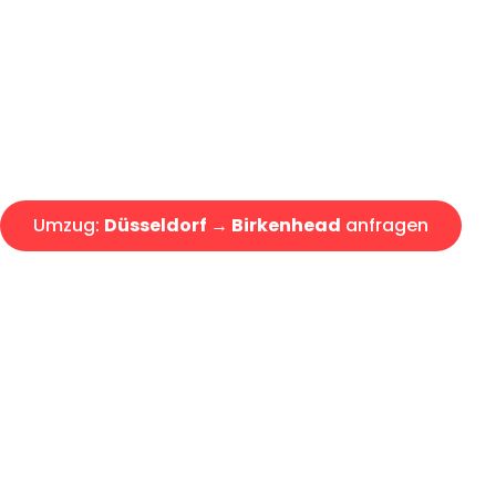
Express-Abwicklung in unter 2
Über 15 Jahre Erfahrung mit 
Angebot erhalten in unter 30 
Umzug:
Düsseldorf → Birkenhead
anfragen
Alle Umzugsanfragen sind zu 100% kostenlos & unverbind