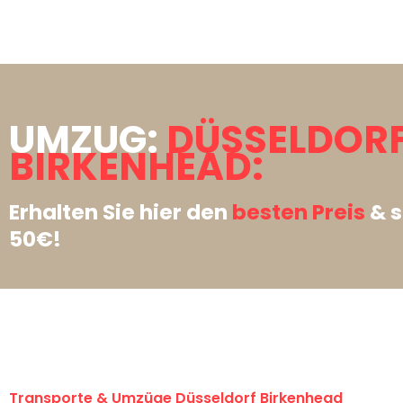
UMZUG:
DÜSSELDOR
BIRKENHEAD:
Erhalten Sie hier den
besten Preis
& s
50€!
Transporte & Umzüge Düsseldorf Birkenhead