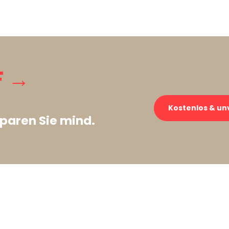
F →
Kostenlos & un
paren Sie mind.