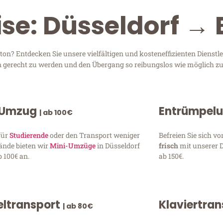
ise: Düsseldorf → 
on? Entdecken Sie unsere vielfältigen und kosteneffizienten Dienst
sen gerecht zu werden und den Übergang so reibungslos wie möglich zu
 Umzug
Entrümpel
| ab 100€
für
Studierende
oder den Transport weniger
Befreien Sie sich 
ände bieten wir
Mini-Umzüge
in Düsseldorf
frisch
mit unserer 
 100€ an.
ab 150€.
ltransport
Klaviertra
| ab 80€