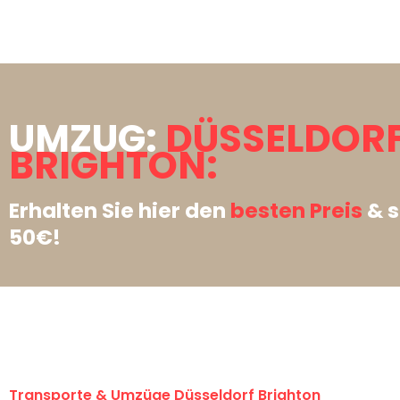
UMZUG:
DÜSSELDOR
BRIGHTON:
Erhalten Sie hier den
besten Preis
& s
50€!
Transporte & Umzüge Düsseldorf Brighton