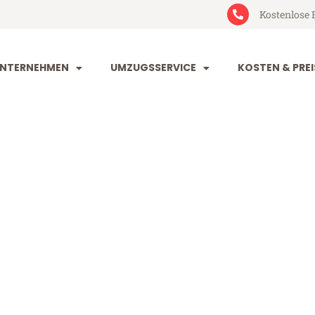
Kostenlose 
NTERNEHMEN
UMZUGSSERVICE
KOSTEN & PREI
orf Brighton
righton (ab 199€)