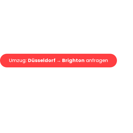
Express-Abwicklung in unter 2
Über 15 Jahre Erfahrung mit 
Angebot erhalten in unter 30 
Umzug:
Düsseldorf → Brighton
anfragen
Alle Umzugsanfragen sind zu 100% kostenlos & unverbind