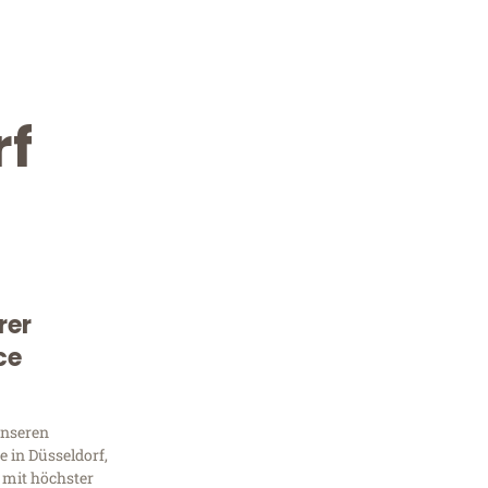
rf
rer
Kostenlose Beratung!
ce
Sie 
unseren
Frag
 in Düsseldorf,
 mit höchster