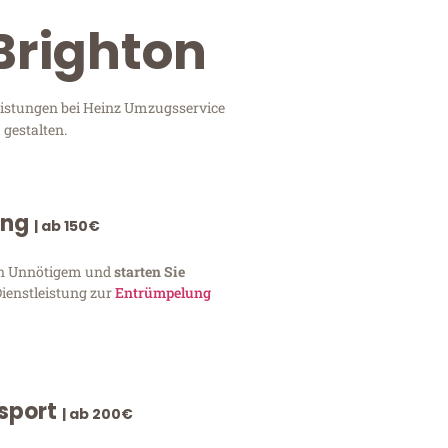
Brighton
leistungen bei Heinz Umzugsservice
 gestalten.
ung
| ab 150€
von Unnötigem und
starten Sie
Dienstleistung zur
Entrümpelung
nsport
| ab 200€