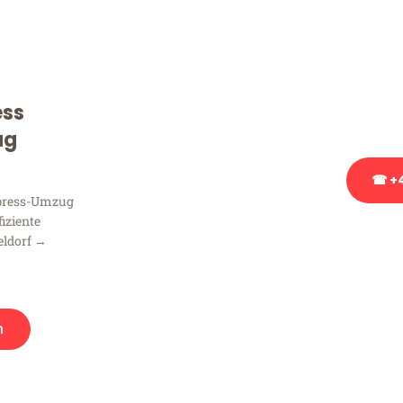
Sie haben Fragen zu Ihrem
Beratung bezüglich Ihres
Rufen Sie uns gerne an, un
ess
Ihnen kostenlos weiterzuh
ug
☎ +4
xpress-Umzug
fiziente
Stattdessen eine u
eldorf →
n