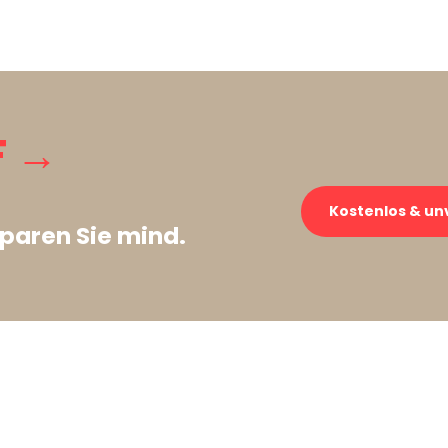
F →
Kostenlos & un
paren Sie mind.