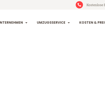
Kostenlose 
NTERNEHMEN
UMZUGSSERVICE
KOSTEN & PREI
orf Dearne Va
earne Valley (ab 199€)