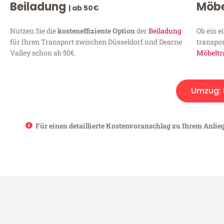
Beiladung
Möbe
| ab 50€
Nutzen Sie die
kosteneffiziente Option
der
Beiladung
Ob ein e
für Ihren Transport zwischen Düsseldorf und Dearne
transpor
Valley schon ab 50€.
Möbeltr
Umzug:
Für einen detaillierte Kostenvoranschlag zu Ihrem Anlieg