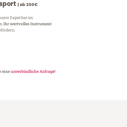
nsport
| ab 200€
nsere Expertise im
um
Ihr wertvolles Instrument
fördern.
e eine
unverbindliche Anfrage!