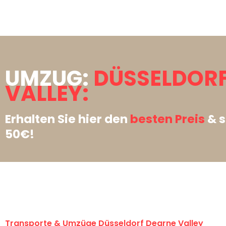
UMZUG:
DÜSSELDORF
VALLEY:
Erhalten Sie hier den
besten Preis
& s
50€!
Transporte & Umzüge Düsseldorf Dearne Valley