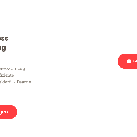
Sie haben Fragen zu Ihrem
Beratung bezüglich Ihres
Rufen Sie uns gerne an, un
ess
Ihnen kostenlos weiterzuh
ug
☎ +4
xpress-Umzug
fiziente
Stattdessen eine u
eldorf → Dearne
gen