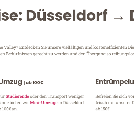
ise: Düsseldorf →
Valley? Entdecken Sie unsere vielfältigen und kosteneffizienten Die
Ihren Bedürfnissen gerecht zu werden und den Übergang so reibungslos
 Umzug
Entrümpel
| ab 100€
für
Studierende
oder den Transport weniger
Befreien Sie sich 
ände bieten wir
Mini-Umzüge
in Düsseldorf
frisch
mit unserer 
 100€ an.
ab 150€.