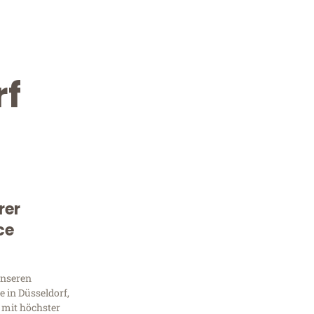
rf
rer
Kostenlose Beratung!
ce
Sie 
unseren
Frag
 in Düsseldorf,
 mit höchster