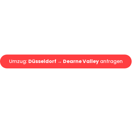
Express-Abwicklung in unter 2
Über 15 Jahre Erfahrung mit 
Angebot erhalten in unter 30 
Umzug:
Düsseldorf → Dearne Valley
anfragen
Alle Umzugsanfragen sind zu 100% kostenlos & unverbind