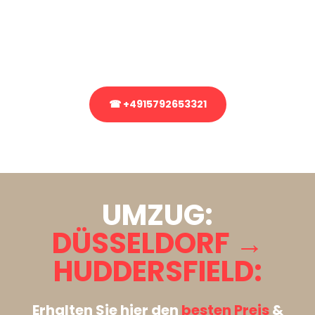
Sie haben Fragen zu Ihrem Transport oder benötigen eine Beratung
bezüglich Ihres Umzug?
Rufen Sie uns gerne an, unser Team aus Experten freut sich, Ihnen
kostenlos weiterzuhelfen!
☎ +4915792653321
Stattdessen eine unverbindliche Anfrage senden
UMZUG:
DÜSSELDORF →
HUDDERSFIELD:
Erhalten Sie hier den
besten Preis
&