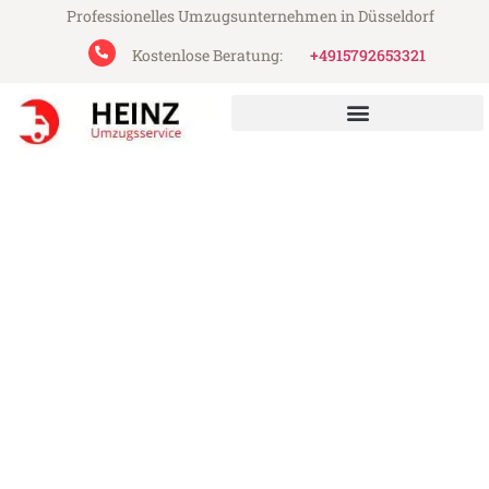
Professionelles Umzugsunternehmen in Düsseldorf
Kostenlose Beratung:
+4915792653321
Heinz Umzugsservice aus Düsseldorf
Umzug Düsseldorf
Huddersfield
Günstiger Umzug Düsseldorf Huddersfield
(ab 199€)
Express-Abwicklung in unter 24 Stunden!
Über 15 Jahre Erfahrung mit Umzügen!