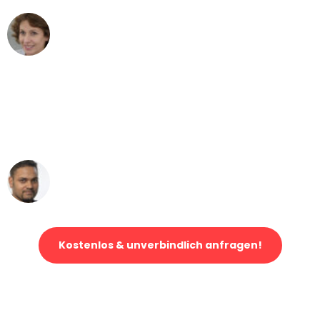
Maria W
Umzug von Düsseldorf nach Wien
"Mein Klavier kam in unter 24 Stunden
ohne einen Kratzer an - ein
erstklassiger Service!"
Ümit Y.
Klaviertransport in Düsseldorf
Kostenlos & unverbindlich anfragen!
Jetzt anfragen und der nächste glückliche Kunde werden. Alle
Umzugsanfragen sind zu
100% kostenlos & unverbindlich!