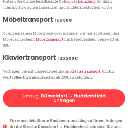
Nutzen Sie die
kosteneffiziente Option
der
Beiladung
für Ihren
Transport zwischen Düsseldorf und Huddersfield schon ab 50€.
Möbeltransport
| ab 80€
Ob ein einzelnes Möbelstück oder mehrere, wir transportieren Ihre
Möbel sicher beim
Möbeltransport
nach Huddersfield preiswert ab
80€.
Klaviertransport
| ab 200€
Vertrauen Sie auf unsere Expertise im
Klaviertransport
, um
Ihr
wertvolles Instrument sicher
ab 200€ zu befördern.
Umzug:
Düsseldorf → Huddersfield
anfragen
Für einen detaillierte Kostenvoranschlag zu Ihrem Anliegen
für die Strecke Düsseldorf → Huddersfield schicken Sie uns