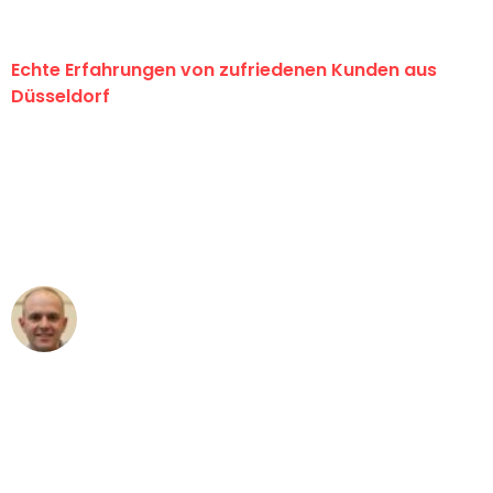
Echte Erfahrungen von zufriedenen Kunden aus
Düsseldorf
"Erste Klasse! Ein großes Dankeschön
an das gesamte Team von Heinz
Umzugsservice für ihren
außergewöhnlichen Service!"
Frederik F.
Umzug in Düsseldorf
"Besser hätte ich mir den Umzug von
Düsseldorf nach Wien nicht vorstellen
können - DANKE!"