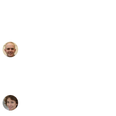
"Erste Klasse! Ein großes Dankeschön
an das gesamte Team von Heinz
Umzugsservice für ihren
außergewöhnlichen Service!"
Frederik F.
Umzug in Düsseldorf
"Besser hätte ich mir den Umzug von
Düsseldorf nach Wien nicht vorstellen
können - DANKE!"
Maria W
Umzug von Düsseldorf nach Wien