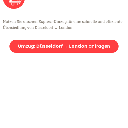
Nutzen Sie unseren Express-Umzug für eine schnelle und effiziente
Übersiedlung von Düsseldorf → London.
Umzug:
Düsseldorf → London
anfragen
Kostenlose Beratung!
Sie haben Fragen?
Sie haben Fragen zu Ihrem Transport oder benötigen eine Beratung
bezüglich Ihres Umzug?
Rufen Sie uns gerne an, unser Team aus Experten freut sich, Ihnen
kostenlos weiterzuhelfen!