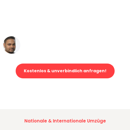
"Mein Klavier kam in unter 24 Stunden
ohne einen Kratzer an - ein
erstklassiger Service!"
Ümit Y.
Klaviertransport in Düsseldorf
Kostenlos & unverbindlich anfragen!
Jetzt anfragen und der nächste glückliche Kunde werden. Alle
Umzugsanfragen sind zu
100% kostenlos & unverbindlich!
Nationale & Internationale Umzüge