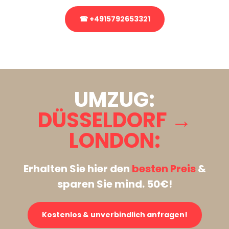
☎ +4915792653321
Stattdessen eine unverbindliche Anfrage senden
UMZUG:
DÜSSELDORF →
LONDON:
Erhalten Sie hier den
besten Preis
&
sparen Sie mind. 50€!
Kostenlos & unverbindlich anfragen!