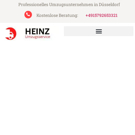
Professionelles Umzugsunternehmen in Düsseldorf
Kostenlose Beratung:
+4915792653321
Heinz Umzugsservice aus Düsseldorf
Umzug Düsseldorf London
Günstiger Umzug Düsseldorf London (ab
199€)
Express-Abwicklung in unter 24 Stunden!
Über 15 Jahre Erfahrung mit Umzügen!
Angebot erhalten in unter 30 Minuten!