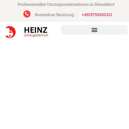
Professionelles Umzugsunternehmen in Düsseldorf
Kostenlose Beratung:
+4915792653321
Heinz Umzugsservice aus Düsseldorf
Umzug Düsseldorf
Newcastle
Günstiger Umzug Düsseldorf Newcastle
(ab 199€)
Express-Abwicklung in unter 24 Stunden!
Über 15 Jahre Erfahrung mit Umzügen!