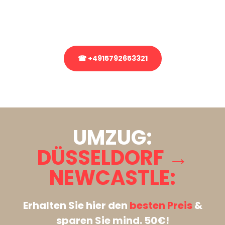
Rufen Sie uns gerne an, unser Team aus Experten freut sich, Ihnen
kostenlos weiterzuhelfen!
☎ +4915792653321
Stattdessen eine unverbindliche Anfrage senden
UMZUG:
DÜSSELDORF →
NEWCASTLE:
Erhalten Sie hier den
besten Preis
&
sparen Sie mind. 50€!