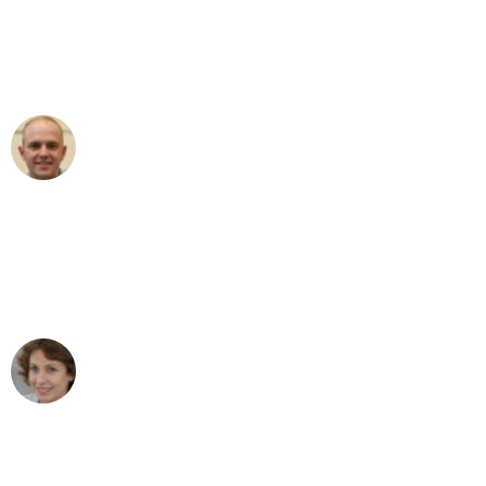
an das gesamte Team von Heinz
Umzugsservice für ihren
außergewöhnlichen Service!"
Frederik F.
Umzug in Düsseldorf
"Besser hätte ich mir den Umzug von
Düsseldorf nach Wien nicht vorstellen
können - DANKE!"
Maria W
Umzug von Düsseldorf nach Wien
"Mein Klavier kam in unter 24 Stunden