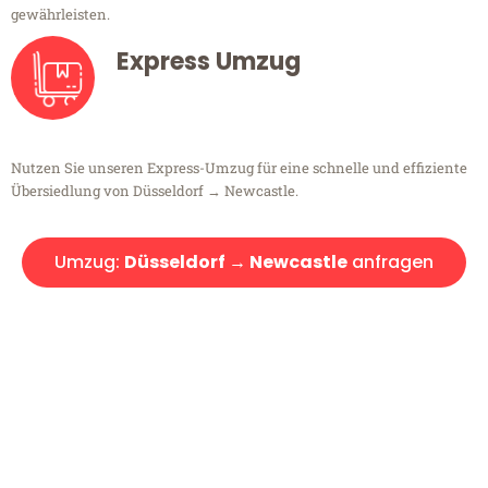
gewährleisten.
Express Umzug
Nutzen Sie unseren Express-Umzug für eine schnelle und effiziente
Übersiedlung von Düsseldorf → Newcastle.
Umzug:
Düsseldorf → Newcastle
anfragen
Kostenlose Beratung!
Sie haben Fragen?
Sie haben Fragen zu Ihrem Transport oder benötigen eine Beratung
bezüglich Ihres Umzug?