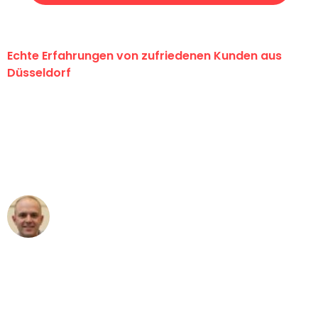
Echte Erfahrungen von zufriedenen Kunden aus
Düsseldorf
"Erste Klasse! Ein großes Dankeschön
an das gesamte Team von Heinz
Umzugsservice für ihren
außergewöhnlichen Service!"
Frederik F.
Umzug in Düsseldorf
"Besser hätte ich mir den Umzug von
Düsseldorf nach Wien nicht vorstellen
können - DANKE!"