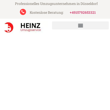
Professionelles Umzugsunternehmen in Düsseldorf
Kostenlose Beratung:
+4915792653321
Heinz Umzugsservice aus Düsseldorf
Umzug Düsseldorf North
Ayrshire
Günstiger Umzug Düsseldorf North Ayrshire
(ab 199€)
Express-Abwicklung in unter 24 Stunden!
Über 15 Jahre Erfahrung mit Umzügen!