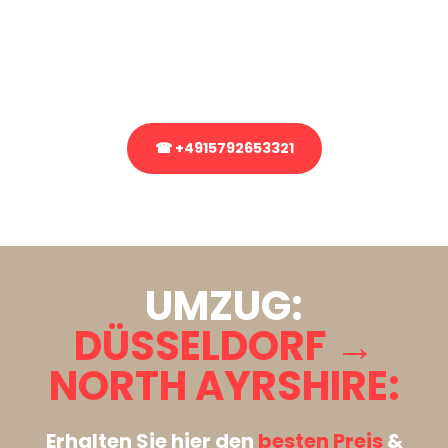
Sie haben Fragen zu Ihrem Transport oder benötigen eine Beratung
bezüglich Ihres Umzug?
Rufen Sie uns gerne an, unser Team aus Experten freut sich, Ihnen
kostenlos weiterzuhelfen!
☎ +4915792653321
Stattdessen eine unverbindliche Anfrage senden
UMZUG:
DÜSSELDORF →
NORTH AYRSHIRE:
Erhalten Sie hier den
besten Preis
&