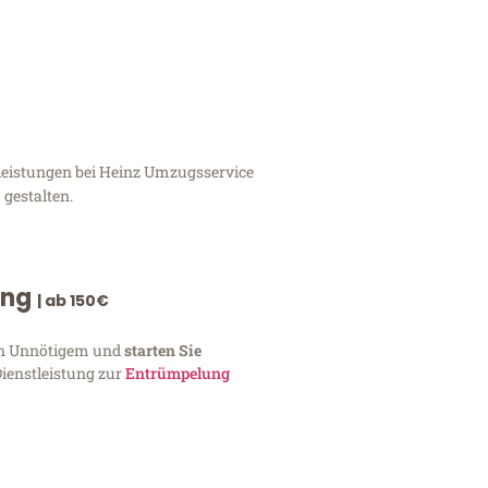
tleistungen bei Heinz Umzugsservice
 gestalten.
ung
| ab 150€
von Unnötigem und
starten Sie
Dienstleistung zur
Entrümpelung