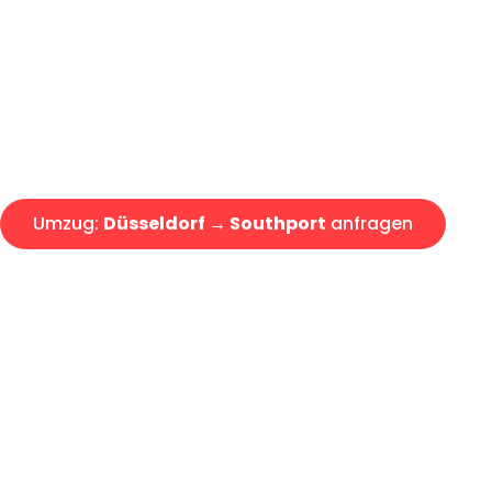
Express-Abwicklung in unter 2
Über 15 Jahre Erfahrung mit 
Angebot erhalten in unter 30 
Umzug:
Düsseldorf → Southport
anfragen
Alle Umzugsanfragen sind zu 100% kostenlos & unverbind