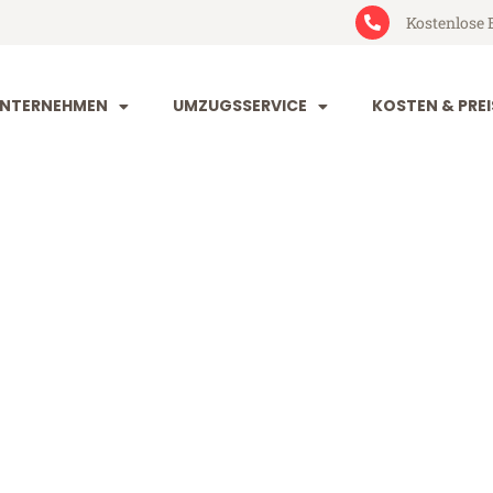
Kostenlose 
NTERNEHMEN
UMZUGSSERVICE
KOSTEN & PREI
orf Southport
outhport (ab 199€)