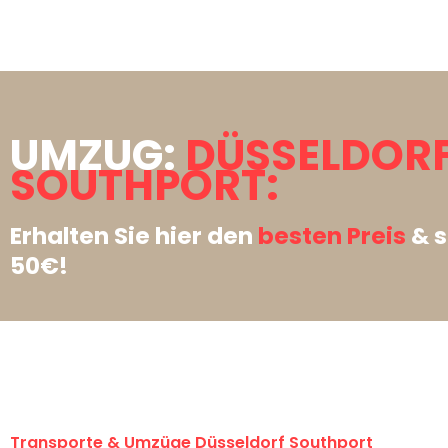
UMZUG:
DÜSSELDOR
SOUTHPORT:
Erhalten Sie hier den
besten Preis
& s
50€!
Transporte & Umzüge Düsseldorf Southport