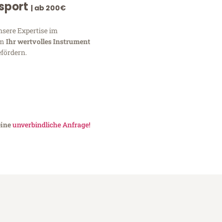
nsport
| ab 200€
nsere Expertise im
um
Ihr wertvolles Instrument
fördern.
eine
unverbindliche Anfrage!