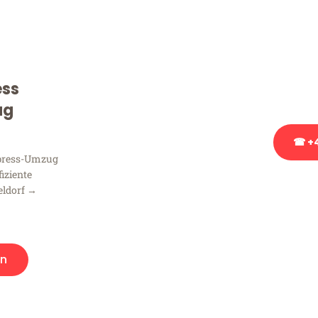
Sie haben Fragen zu Ihrem
Beratung bezüglich Ihres
Rufen Sie uns gerne an, un
ess
Ihnen kostenlos weiterzuh
ug
☎ +4
xpress-Umzug
fiziente
Stattdessen eine u
eldorf →
en