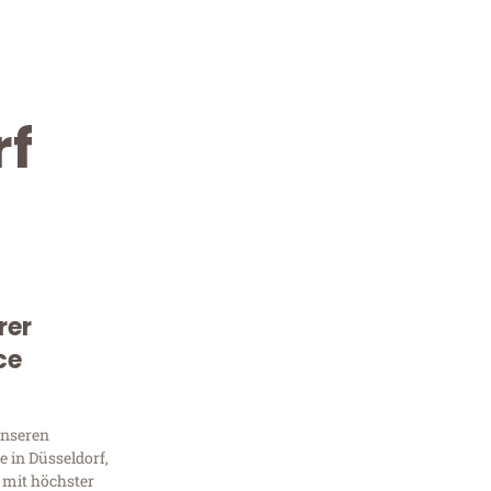
rf
rer
Kostenlose Beratung!
ce
Sie 
unseren
Frag
 in Düsseldorf,
 mit höchster