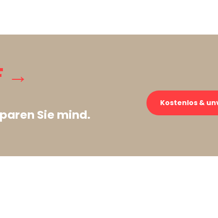
F →
Kostenlos & un
paren Sie mind.