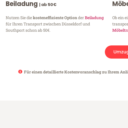
Beiladung
Möbe
| ab 50€
Nutzen Sie die
kosteneffiziente Option
der
Beiladung
Ob ein e
für Ihren Transport zwischen Düsseldorf und
transpor
Southport schon ab 50€.
Möbeltr
Umzu
Für einen detaillierte Kostenvoranschlag zu Ihrem Anli