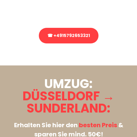
Rufen Sie uns gerne an, unser Team aus Experten freut sich, Ihnen
kostenlos weiterzuhelfen!
☎ +4915792653321
Stattdessen eine unverbindliche Anfrage senden
UMZUG:
DÜSSELDORF →
SUNDERLAND:
Erhalten Sie hier den
besten Preis
&
sparen Sie mind. 50€!