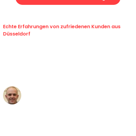
Echte Erfahrungen von zufriedenen Kunden aus
Düsseldorf
"Erste Klasse! Ein großes Dankeschön
an das gesamte Team von Heinz
Umzugsservice für ihren
außergewöhnlichen Service!"
Frederik F.
Umzug in Düsseldorf
"Besser hätte ich mir den Umzug von
Düsseldorf nach Wien nicht vorstellen