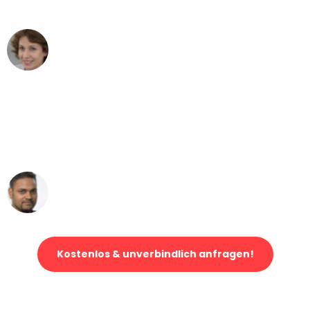
können - DANKE!"
Maria W
Umzug von Düsseldorf nach Wien
"Mein Klavier kam in unter 24 Stunden
ohne einen Kratzer an - ein
erstklassiger Service!"
Ümit Y.
Klaviertransport in Düsseldorf
Kostenlos & unverbindlich anfragen!
Jetzt anfragen und der nächste glückliche Kunde werden. Alle
Umzugsanfragen sind zu
100% kostenlos & unverbindlich!