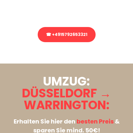
Rufen Sie uns gerne an, unser Team aus Experten freut sich, Ihnen
kostenlos weiterzuhelfen!
☎ +4915792653321
Stattdessen eine unverbindliche Anfrage senden
UMZUG:
DÜSSELDORF →
WARRINGTON:
Erhalten Sie hier den
besten Preis
&
sparen Sie mind. 50€!