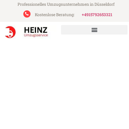
Professionelles Umzugsunternehmen in Düsseldorf
Kostenlose Beratung:
+4915792653321
Heinz Umzugsservice aus Düsseldorf
Umzug Düsseldorf
Warrington
Günstiger Umzug Düsseldorf Warrington
(ab 199€)
Express-Abwicklung in unter 24 Stunden!
Über 15 Jahre Erfahrung mit Umzügen!