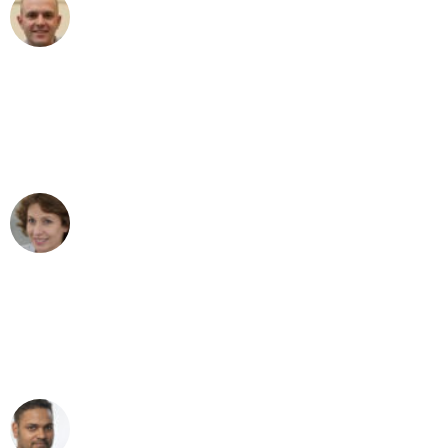
Frederik F.
Umzug in Düsseldorf
"Besser hätte ich mir den Umzug von
Düsseldorf nach Wien nicht vorstellen
können - DANKE!"
Maria W
Umzug von Düsseldorf nach Wien
"Mein Klavier kam in unter 24 Stunden
ohne einen Kratzer an - ein
erstklassiger Service!"
Ümit Y.
Klaviertransport in Düsseldorf