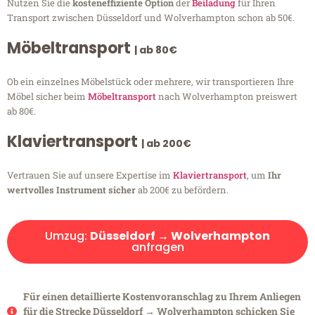
Nutzen Sie die
kosteneffiziente Option
der
Beiladung
für Ihren
Transport zwischen Düsseldorf und Wolverhampton schon ab 50€.
Möbeltransport
| ab 80€
Ob ein einzelnes Möbelstück oder mehrere, wir transportieren Ihre
Möbel sicher beim
Möbeltransport
nach Wolverhampton preiswert
ab 80€.
Klaviertransport
| ab 200€
Vertrauen Sie auf unsere Expertise im
Klaviertransport
, um
Ihr
wertvolles Instrument sicher
ab 200€ zu befördern.
Umzug:
Düsseldorf → Wolverhampton
anfragen
Für einen detaillierte Kostenvoranschlag zu Ihrem Anliegen
für die Strecke Düsseldorf → Wolverhampton schicken Sie