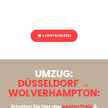
Sie haben Fragen zu Ihrem Transport oder benötigen eine Beratung
bezüglich Ihres Umzug?
Rufen Sie uns gerne an, unser Team aus Experten freut sich, Ihnen
kostenlos weiterzuhelfen!
☎ +4915792653321
Stattdessen eine unverbindliche Anfrage senden
UMZUG:
DÜSSELDORF →
WOLVERHAMPTON:
Erhalten Sie hier den
besten Preis
&