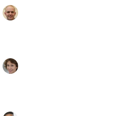
Frederik F.
Umzug in Düsseldorf
"Besser hätte ich mir den Umzug von
Düsseldorf nach Wien nicht vorstellen
können - DANKE!"
Maria W
Umzug von Düsseldorf nach Wien
"Mein Klavier kam in unter 24 Stunden
ohne einen Kratzer an - ein
erstklassiger Service!"