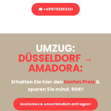
☎ +4915792653321
Stattdessen eine unverbindliche Anfrage senden
UMZUG:
DÜSSELDORF →
AMADORA:
Erhalten Sie hier den
besten Preis
&
sparen Sie mind. 50€!
Kostenlos & unverbindlich anfragen!