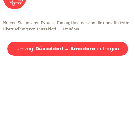
Nutzen Sie unseren Express-Umzug für eine schnelle und effiziente
Übersiedlung von Düsseldorf → Amadora.
Umzug:
Düsseldorf → Amadora
anfragen
Kostenlose Beratung!
Sie haben Fragen?
Sie haben Fragen zu Ihrem Transport oder benötigen eine Beratung
bezüglich Ihres Umzug?
Rufen Sie uns gerne an, unser Team aus Experten freut sich, Ihnen
kostenlos weiterzuhelfen!