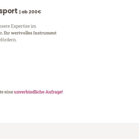
nsport
| ab 200€
nsere Expertise im
um
Ihr wertvolles Instrument
fördern.
te eine
unverbindliche Anfrage!