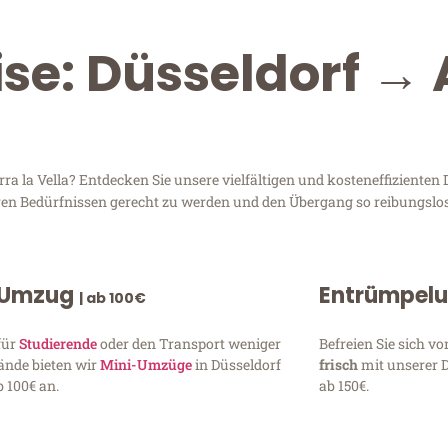
ise: Düsseldorf →
 la Vella? Entdecken Sie unsere vielfältigen und kosteneffizienten 
Ihren Bedürfnissen gerecht zu werden und den Übergang so reibungslos
 Umzug
Entrümpel
| ab 100€
für
Studierende
oder den Transport weniger
Befreien Sie sich 
ände bieten wir
Mini-Umzüge
in Düsseldorf
frisch
mit unserer 
 100€ an.
ab 150€.