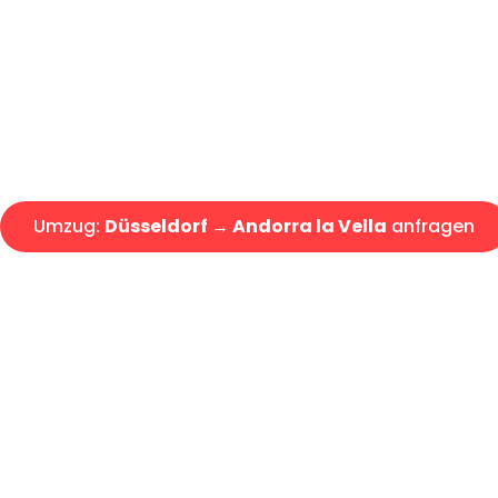
Express-Abwicklung in unter 2
Über 15 Jahre Erfahrung mit 
Angebot erhalten in unter 30 
Umzug:
Düsseldorf → Andorra la Vella
anfragen
Alle Umzugsanfragen sind zu 100% kostenlos & unverbind