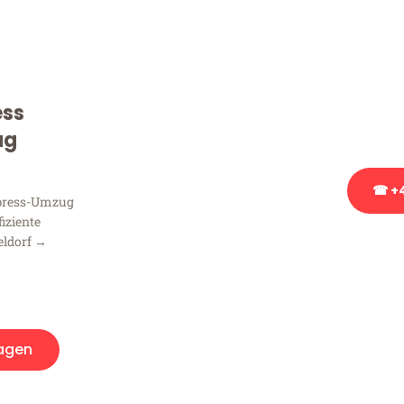
Frag
Sie haben Fragen zu Ihrem
Beratung bezüglich Ihres
ess
Rufen Sie uns gerne an, un
Ihnen kostenlos weiterzuh
ug
☎ +4
xpress-Umzug
fiziente
eldorf →
Stattdessen eine u
agen