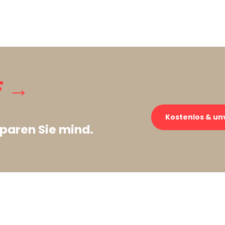
F →
Kostenlos & un
paren Sie mind.