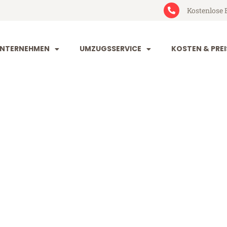
Kostenlose 
NTERNEHMEN
UMZUGSSERVICE
KOSTEN & PREI
orf Andorra la
dorra la Vella (ab 199€)