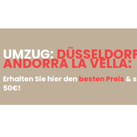
UMZUG:
DÜSSELDOR
ANDORRA LA VELLA:
Erhalten Sie hier den
besten Preis
& s
50€!