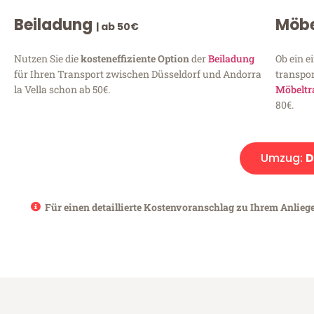
Beiladung
Möbe
| ab 50€
Nutzen Sie die
kosteneffiziente Option
der
Beiladung
Ob ein e
für Ihren Transport zwischen Düsseldorf und Andorra
transpor
la Vella schon ab 50€.
Möbeltr
80€.
Umzug:
D
Für einen detaillierte Kostenvoranschlag zu Ihrem Anliege