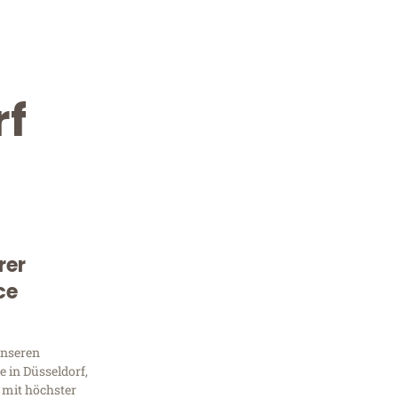
rf
rer
ce
Kostenlose Beratung!
Sie 
unseren
 in Düsseldorf,
 mit höchster