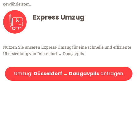
gewährleisten.
Express Umzug
Nutzen Sie unseren Express-Umzug für eine schnelle und effiziente
Übersiedlung von Düsseldorf → Daugavpils.
Umzug:
Düsseldorf → Daugavpils
anfragen
Kostenlose Beratung!
Sie haben Fragen?
Sie haben Fragen zu Ihrem Transport oder benötigen eine Beratung
bezüglich Ihres Umzug?