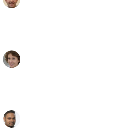
Umzug in Düsseldorf
"Besser hätte ich mir den Umzug von
Düsseldorf nach Wien nicht vorstellen
können - DANKE!"
Maria W
Umzug von Düsseldorf nach Wien
"Mein Klavier kam in unter 24 Stunden
ohne einen Kratzer an - ein
erstklassiger Service!"
Ümit Y.
Klaviertransport in Düsseldorf