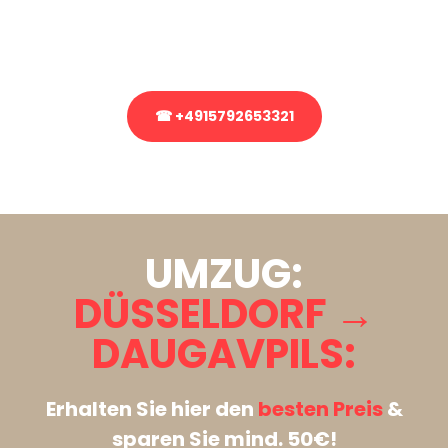
Rufen Sie uns gerne an, unser Team aus Experten freut sich, Ihnen
kostenlos weiterzuhelfen!
☎ +4915792653321
Stattdessen eine unverbindliche Anfrage senden
UMZUG:
DÜSSELDORF →
DAUGAVPILS:
Erhalten Sie hier den
besten Preis
&
sparen Sie mind. 50€!