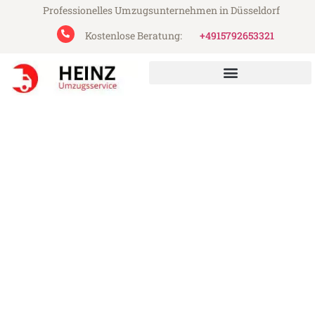
Professionelles Umzugsunternehmen in Düsseldorf
Kostenlose Beratung:
+4915792653321
Heinz Umzugsservice aus Düsseldorf
Umzug Düsseldorf
Daugavpils
Günstiger Umzug Düsseldorf Daugavpils
(ab 199€)
Express-Abwicklung in unter 24 Stunden!
Über 15 Jahre Erfahrung mit Umzügen!