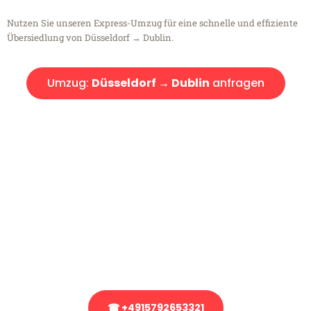
Nutzen Sie unseren Express-Umzug für eine schnelle und effiziente
Übersiedlung von Düsseldorf → Dublin.
Umzug:
Düsseldorf → Dublin
anfragen
Kostenlose Beratung!
Sie haben Fragen?
Sie haben Fragen zu Ihrem Transport oder benötigen eine Beratung
bezüglich Ihres Umzug?
Rufen Sie uns gerne an, unser Team aus Experten freut sich, Ihnen
kostenlos weiterzuhelfen!
☎ +4915792653321