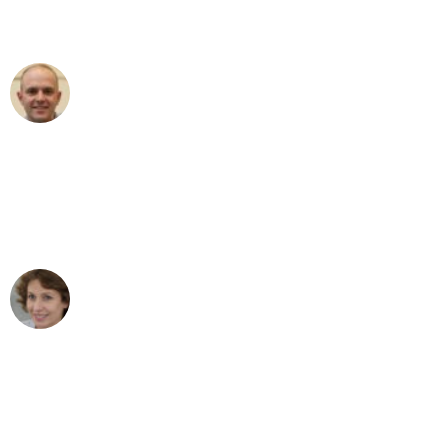
außergewöhnlichen Service!"
Frederik F.
Umzug in Düsseldorf
"Besser hätte ich mir den Umzug von
Düsseldorf nach Wien nicht vorstellen
können - DANKE!"
Maria W
Umzug von Düsseldorf nach Wien
"Mein Klavier kam in unter 24 Stunden
ohne einen Kratzer an - ein
erstklassiger Service!"