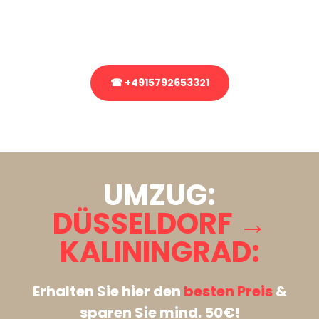
Rufen Sie uns gerne an, unser Team aus Experten freut sich, Ihnen
kostenlos weiterzuhelfen!
☎ +4915792653321
Stattdessen eine unverbindliche Anfrage senden
UMZUG:
DÜSSELDORF →
KALININGRAD:
Erhalten Sie hier den
besten Preis
&
sparen Sie mind. 50€!