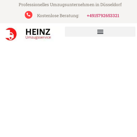
Professionelles Umzugsunternehmen in Düsseldorf
Kostenlose Beratung:
+4915792653321
Heinz Umzugsservice aus Düsseldorf
Umzug Düsseldorf
Kaliningrad
Günstiger Umzug Düsseldorf Kaliningrad
(ab 199€)
Express-Abwicklung in unter 24 Stunden!
Über 15 Jahre Erfahrung mit Umzügen!