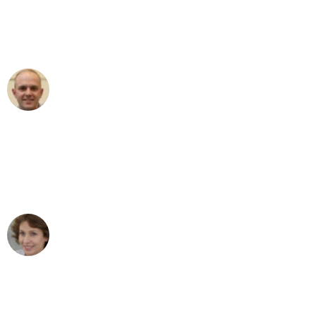
an das gesamte Team von Heinz
Umzugsservice für ihren
außergewöhnlichen Service!"
Frederik F.
Umzug in Düsseldorf
"Besser hätte ich mir den Umzug von
Düsseldorf nach Wien nicht vorstellen
können - DANKE!"
Maria W
Umzug von Düsseldorf nach Wien
"Mein Klavier kam in unter 24 Stunden
ohne einen Kratzer an - ein