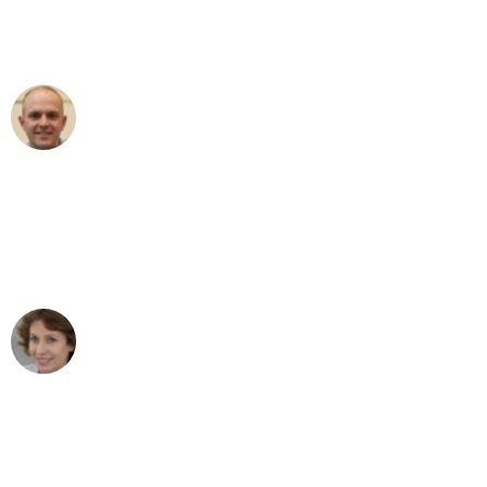
Umzugsservice für ihren
außergewöhnlichen Service!"
Frederik F.
Umzug in Düsseldorf
"Besser hätte ich mir den Umzug von
Düsseldorf nach Wien nicht vorstellen
können - DANKE!"
Maria W
Umzug von Düsseldorf nach Wien
"Mein Klavier kam in unter 24 Stunden
ohne einen Kratzer an - ein