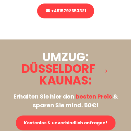
☎ +4915792653321
Stattdessen eine unverbindliche Anfrage senden
UMZUG:
DÜSSELDORF →
KAUNAS:
Erhalten Sie hier den
besten Preis
&
sparen Sie mind. 50€!
Kostenlos & unverbindlich anfragen!