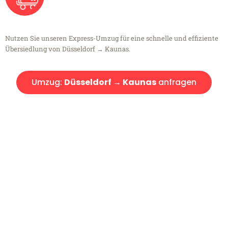
Nutzen Sie unseren Express-Umzug für eine schnelle und effiziente
Übersiedlung von Düsseldorf → Kaunas.
Umzug:
Düsseldorf → Kaunas
anfragen
Kostenlose Beratung!
Sie haben Fragen?
Sie haben Fragen zu Ihrem Transport oder benötigen eine Beratung
bezüglich Ihres Umzug?
Rufen Sie uns gerne an, unser Team aus Experten freut sich, Ihnen
kostenlos weiterzuhelfen!