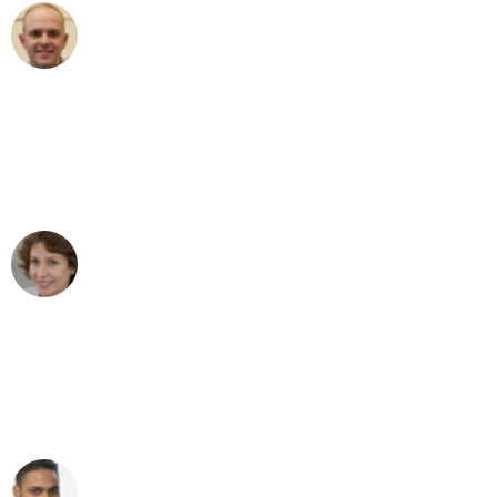
Frederik F.
Umzug in Düsseldorf
"Besser hätte ich mir den Umzug von
Düsseldorf nach Wien nicht vorstellen
können - DANKE!"
Maria W
Umzug von Düsseldorf nach Wien
"Mein Klavier kam in unter 24 Stunden
ohne einen Kratzer an - ein
erstklassiger Service!"
Ümit Y.