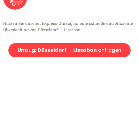
Nutzen Sie unseren Express-Umzug für eine schnelle und effiziente
Übersiedlung von Düsseldorf → Lissabon.
Umzug:
Düsseldorf → Lissabon
anfragen
Kostenlose Beratung!
Sie haben Fragen?
Sie haben Fragen zu Ihrem Transport oder benötigen eine Beratung
bezüglich Ihres Umzug?
Rufen Sie uns gerne an, unser Team aus Experten freut sich, Ihnen
kostenlos weiterzuhelfen!