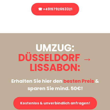
☎ +4915792653321
Stattdessen eine unverbindliche Anfrage senden
UMZUG:
DÜSSELDORF →
LISSABON:
Erhalten Sie hier den
besten Preis
&
sparen Sie mind. 50€!
Kostenlos & unverbindlich anfragen!