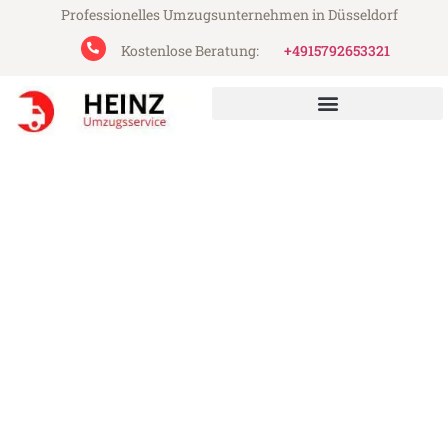
Professionelles Umzugsunternehmen in Düsseldorf
Kostenlose Beratung:
+4915792653321
Heinz Umzugsservice aus Düsseldorf
Umzug Düsseldorf Lissabon
Günstiger Umzug Düsseldorf Lissabon (ab
199€)
Express-Abwicklung in unter 24 Stunden!
Über 15 Jahre Erfahrung mit Umzügen!
Angebot erhalten in unter 30 Minuten!