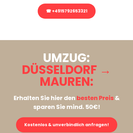
☎ +4915792653321
Stattdessen eine unverbindliche Anfrage senden
UMZUG:
DÜSSELDORF →
MAUREN:
Erhalten Sie hier den
besten Preis
&
sparen Sie mind. 50€!
Kostenlos & unverbindlich anfragen!