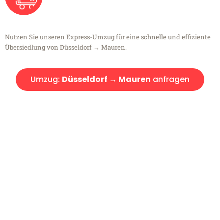
Nutzen Sie unseren Express-Umzug für eine schnelle und effiziente
Übersiedlung von Düsseldorf → Mauren.
Umzug:
Düsseldorf → Mauren
anfragen
Kostenlose Beratung!
Sie haben Fragen?
Sie haben Fragen zu Ihrem Transport oder benötigen eine Beratung
bezüglich Ihres Umzug?
Rufen Sie uns gerne an, unser Team aus Experten freut sich, Ihnen
kostenlos weiterzuhelfen!