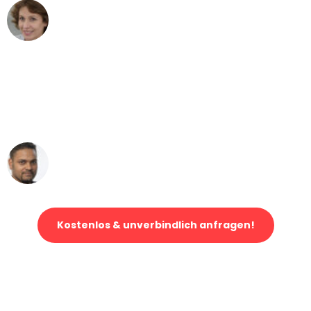
Maria W
Umzug von Düsseldorf nach Wien
"Mein Klavier kam in unter 24 Stunden
ohne einen Kratzer an - ein
erstklassiger Service!"
Ümit Y.
Klaviertransport in Düsseldorf
Kostenlos & unverbindlich anfragen!
Jetzt anfragen und der nächste glückliche Kunde werden. Alle
Umzugsanfragen sind zu
100% kostenlos & unverbindlich!