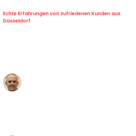
Echte Erfahrungen von zufriedenen Kunden aus
Düsseldorf
"Erste Klasse! Ein großes Dankeschön
an das gesamte Team von Heinz
Umzugsservice für ihren
außergewöhnlichen Service!"
Frederik F.
Umzug in Düsseldorf
"Besser hätte ich mir den Umzug von
Düsseldorf nach Wien nicht vorstellen
können - DANKE!"