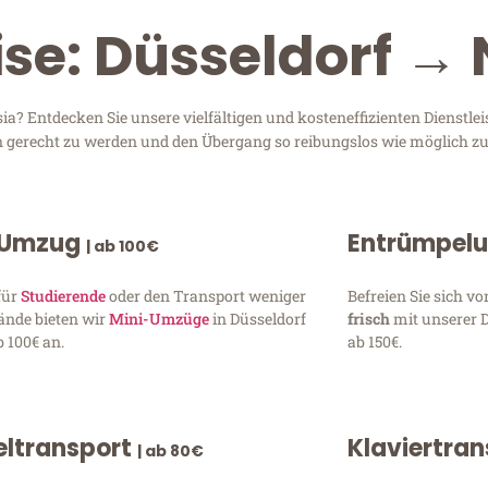
ise: Düsseldorf → 
a? Entdecken Sie unsere vielfältigen und kosteneffizienten Dienstl
sen gerecht zu werden und den Übergang so reibungslos wie möglich zu
 Umzug
Entrümpel
| ab 100€
für
Studierende
oder den Transport weniger
Befreien Sie sich 
ände bieten wir
Mini-Umzüge
in Düsseldorf
frisch
mit unserer 
 100€ an.
ab 150€.
ltransport
Klaviertra
| ab 80€