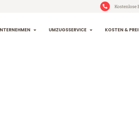
Kostenlose 
NTERNEHMEN
UMZUGSSERVICE
KOSTEN & PREI
orf Nikosia
kosia (ab 199€)