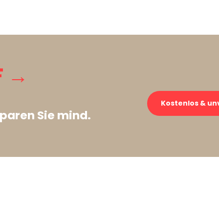
F →
Kostenlos & un
paren Sie mind.