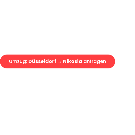
Express-Abwicklung in unter 2
Über 15 Jahre Erfahrung mit 
Angebot erhalten in unter 30 
Umzug:
Düsseldorf → Nikosia
anfragen
Alle Umzugsanfragen sind zu 100% kostenlos & unverbind