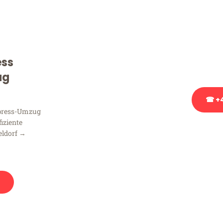
Sie haben Fragen zu Ihrem
Beratung bezüglich Ihres
Rufen Sie uns gerne an, un
ess
Ihnen kostenlos weiterzuh
ug
☎ +4
xpress-Umzug
fiziente
Stattdessen eine u
eldorf →