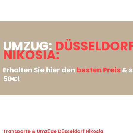
UMZUG:
DÜSSELDOR
NIKOSIA:
Erhalten Sie hier den
besten Preis
& s
50€!
Transporte & Umzüge Düsseldorf Nikosia