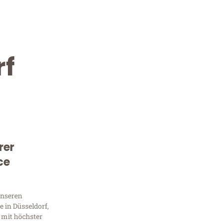
rf
rer
Kostenlose Beratung!
ce
Sie 
unseren
Frag
 in Düsseldorf,
 mit höchster